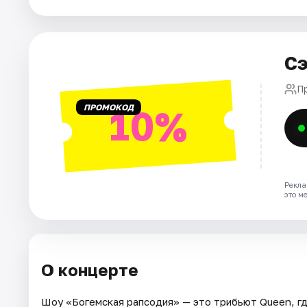
Города
Сэ
Площадки
П
Артисты
ПРОМОКОД
10%
Рейтинги
Рекла
это м
О концерте
Шоу «Богемская рапсодия» — это трибьют Queen, гд