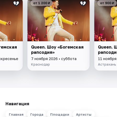
от 1 200 ₽
от 900 ₽
гемская
Queen. Шоу «Богемская
Queen. 
рапсодия»
рапсоди
оскресенье
7 ноября 2026 • суббота
11 ноября
Краснодар
Астрахань
Навигация
Главная
Города
Площадки
Артисты