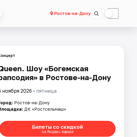
☀
☾
Ростов-на-Дону
Концерт
Queen. Шоу «Богемская
рапсодия» в Ростове-на-Дону
6 ноября 2026
• пятница
Город:
Ростов-на-Дону
Площадка:
ДК «Ростсельмаш»
Билеты со скидкой
на Яндекс Афише