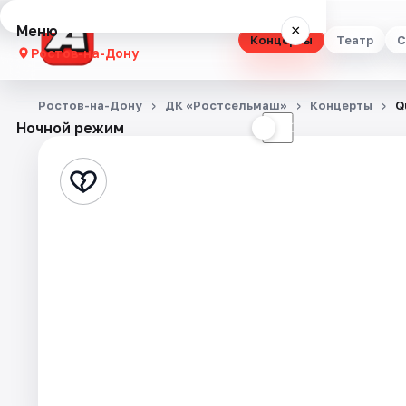
Меню
×
Концерты
Театр
С
Ростов-на-Дону
Концерты
Ростов-на-Дону
ДК «Ростсельмаш»
Концерты
Q
Ночной режим
☀
☾
Театр
Стендап
Выставки
Квесты
Экскурсии
Спорт
События