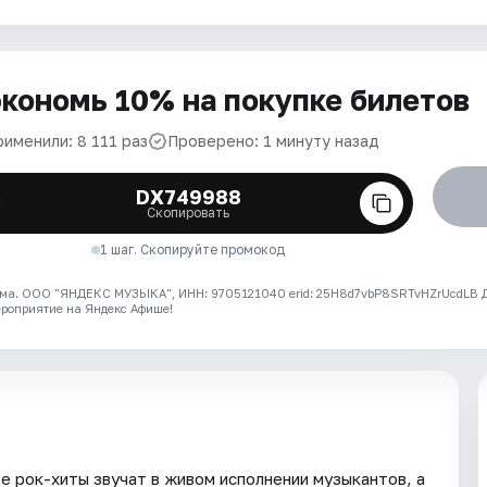
кономь 10% на покупке билетов
рименили: 8 111 раз
Проверено: 1 минуту назад
DX749988
Скопировать
1 шаг. Скопируйте промокод
ма. ООО "ЯНДЕКС МУЗЫКА", ИНН: 9705121040 erid: 25H8d7vbP8SRTvHZrUcdLB
ероприятие на Яндекс Афише!
е рок-хиты звучат в живом исполнении музыкантов, а