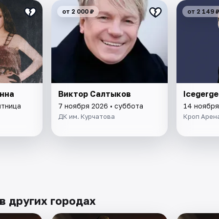
от 2 000 ₽
от 2 149 
нна
Виктор Салтыков
Icegerge
ятница
7 ноября 2026 • суббота
14 ноября
ДК им. Курчатова
Кроп Арен
в других городах