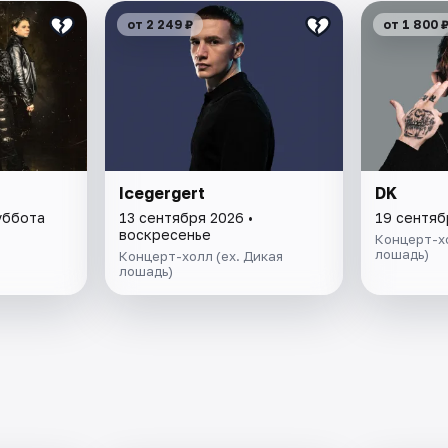
от 2 249 ₽
от 1 800 
Icegergert
DK
уббота
13 сентября 2026 •
19 сентяб
воскресенье
Концерт-хо
лошадь)
Концерт-холл (ex. Дикая
лошадь)