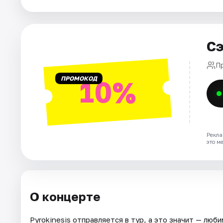
Города
Площадки
Сэ
Артисты
П
Рейтинги
ПРОМОКОД
10%
Рекла
это м
О концерте
Pyrokinesis отправляется в тур, а это значит — люб