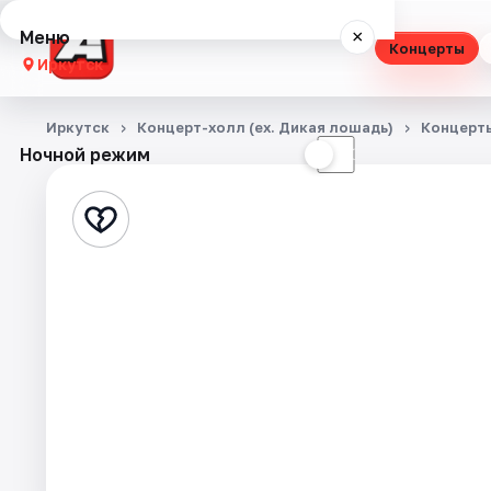
Меню
×
Концерты
Иркутск
Концерты
Иркутск
Концерт-холл (ex. Дикая лошадь)
Концерт
Ночной режим
☀
☾
Театр
Стендап
Выставки
Квесты
Спорт
События