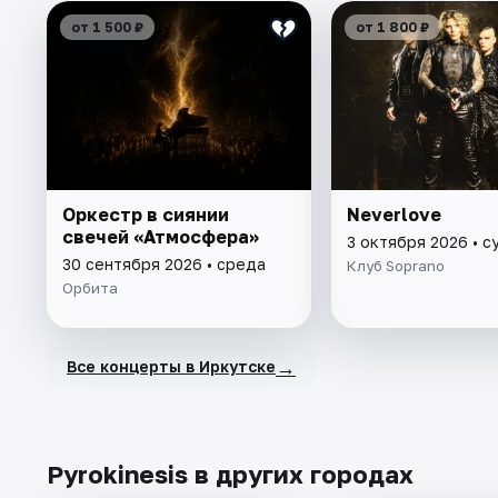
от 1 500 ₽
от 1 800 ₽
Оркестр в сиянии
Neverlove
свечей «Атмосфера»
3 октября 2026 • с
30 сентября 2026 • среда
Клуб Soprano
Орбита
→
Все концерты в Иркутске
Pyrokinesis в других городах