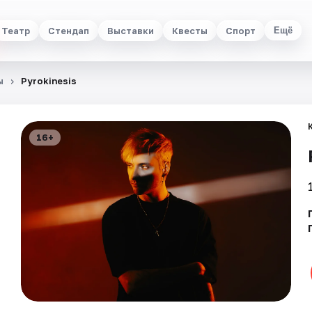
Театр
Стендап
Выставки
Квесты
Спорт
Ещё
ы
Pyrokinesis
16+