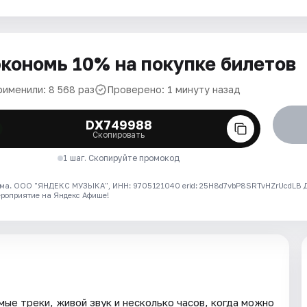
кономь 10% на покупке билетов
рименили: 8 568 раз
Проверено: 1 минуту назад
DX749988
Скопировать
1 шаг. Скопируйте промокод
ма. ООО "ЯНДЕКС МУЗЫКА", ИНН: 9705121040 erid: 25H8d7vbP8SRTvHZrUcdLB
ероприятие на Яндекс Афише!
имые треки, живой звук и несколько часов, когда можно