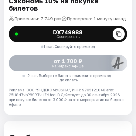
Сэкономь 10% на покупке
билетов
Применили: 7 749 раз
Проверено: 1 минуту назад
DX749988
Скопировать
1 шаг. Скопируйте промокод
от 1 700 ₽
на Яндекс Афише
2 шаг. Выберите билет и примените промокод
до оплаты
Реклама. ООО "ЯНДЕКС МУЗЫКА", ИНН: 9705121040 erid:
25H8d7vbP8SRTvHZrUcdLB
Действует до 30 сентября 2026
при покупке билетов от 3 000 ₽ на это мероприятие на Яндекс
Афише!