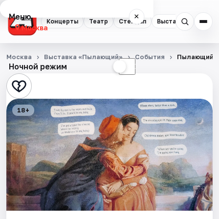
Меню
×
Концерты
Театр
Стендап
Выставки
Квест
Москва
Концерты
Москва
Выставка «Пылающий»
События
Пылающий
Ночной режим
☀
☾
Театр
Стендап
18+
Выставки
Квесты
Экскурсии
Спорт
События