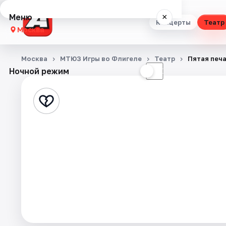
Меню
×
Концерты
Театр
Москва
Концерты
Москва
МТЮЗ Игры во Флигеле
Театр
Пятая печ
Ночной режим
☀
☾
Театр
Стендап
Выставки
Квесты
Экскурсии
Спорт
События