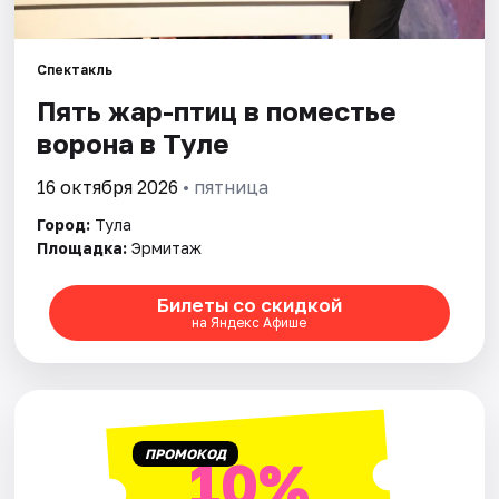
Города
Спектакль
Пять жар-птиц в поместье
Площадки
ворона в Туле
Артисты
16 октября 2026
• пятница
Рейтинги
Город:
Тула
Площадка:
Эрмитаж
Билеты со скидкой
на Яндекс Афише
ПРОМОКОД
10%