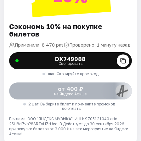
Сэкономь 10% на покупке
билетов
Применили: 8 470 раз
Проверено: 1 минуту назад
DX749988
Скопировать
1 шаг. Скопируйте промокод
от 400 ₽
на Яндекс Афише
2 шаг. Выберите билет и примените промокод
до оплаты
Реклама. ООО "ЯНДЕКС МУЗЫКА", ИНН: 9705121040 erid:
25H8d7vbP8SRTvHZrUcdLB
Действует до 30 сентября 2026
при покупке билетов от 3 000 ₽ на это мероприятие на Яндекс
Афише!