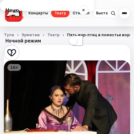
Меню
×
Концерты
Театр
Стендап
Выставки
Квест
Тула
Концерты
Тула
Эрмитаж
Театр
Пять жар-птиц в поместье воро
Ночной режим
☀
☾
Театр
Стендап
16+
Выставки
Квесты
Экскурсии
Спорт
События