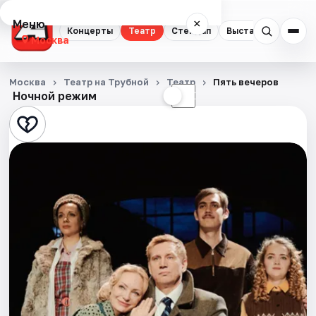
Меню
×
Концерты
Театр
Стендап
Выставки
Квест
Москва
Концерты
Москва
Театр на Трубной
Театр
Пять вечеров
Ночной режим
☀
☾
Театр
Стендап
Выставки
Квесты
Экскурсии
Спорт
События