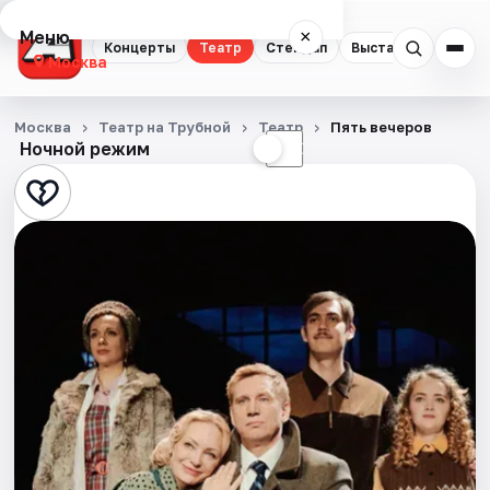
Меню
×
Концерты
Театр
Стендап
Выставки
Квест
Москва
Концерты
Москва
Театр на Трубной
Театр
Пять вечеров
Ночной режим
☀
☾
Театр
Стендап
Выставки
Квесты
Экскурсии
Спорт
События