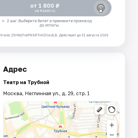
от 1 800 ₽
на Kassir.ru
2 шаг. Выберите билет и примените промокод
до оплаты
 erid: 25H8d7vbP8SRTvHZrUcdLB.
Действует до 31 августа 2026
Адрес
Театр на Трубной
Москва, Неглинная ул., д. 29, стр. 1