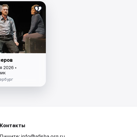
черов
я 2026 •
ник
ербург
Контакты
Пишите: info@afisha.org.ru