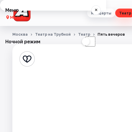
Меню
×
Концерты
Театр
Москва
Концерты
Москва
Театр на Трубной
Театр
Пять вечеров
Ночной режим
☀
☾
Театр
Стендап
Выставки
Квесты
Экскурсии
Спорт
События