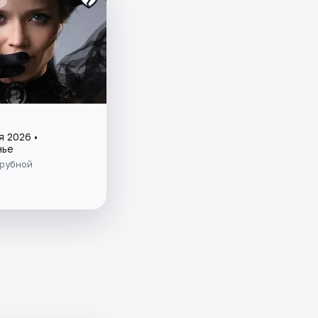
я 2026 •
нье
Трубной