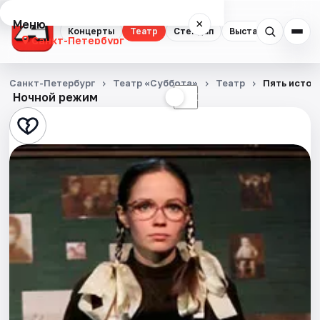
Меню
×
Концерты
Театр
Стендап
Выставки
Квест
Санкт-Петербург
Концерты
Санкт-Петербург
Театр «Суббота»
Театр
Пять истор
Ночной режим
☀
☾
Театр
Стендап
Выставки
Квесты
Экскурсии
Спорт
События