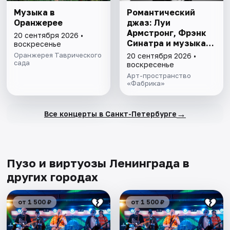
Музыка в
Романтический
Оранжерее
джаз: Луи
Армстронг, Фрэнк
20 сентября 2026 •
Синатра и музыка
воскресенье
Голливуда. What a
Оранжерея Таврического
20 сентября 2026 •
сада
wonderful world.
воскресенье
Концерт в арт-
Арт-пространство
пространстве
«Фабрика»
«Фабрика»
→
Все концерты в Санкт-Петербурге
Пузо и виртуозы Ленинграда в
других городах
от 1 500 ₽
от 1 500 ₽