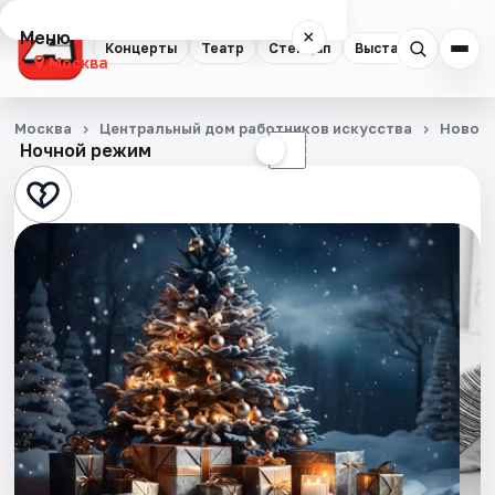
Меню
×
Концерты
Театр
Стендап
Выставки
Квест
Москва
Концерты
Москва
Центральный дом работников искусства
Нового
Ночной режим
☀
☾
Театр
Стендап
Выставки
Квесты
Экскурсии
Спорт
События