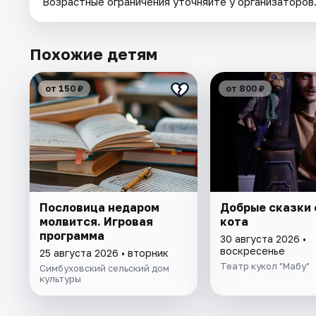
Возрастные ограничения уточняйте у организаторов
Похожие детям
от 150 ₽
от 800 ₽
Пословица недаром
Добрые сказки 
молвится. Игровая
кота
программа
30 августа 2026 •
воскресенье
25 августа 2026 • вторник
Театр кукол "Мабу"
Симбуховский сельский дом
культуры