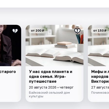
.
от 200 ₽
от 150 ₽
старого
У нас одна планета и
Мифы и 
одна семья. Игра-
народов
путешествие
Виктори
20 августа 2026 • четверг
27 августа
Байковский сельский дом
Починковс
культуры