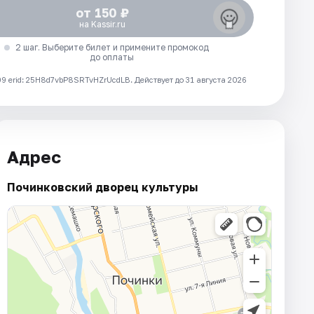
от 150 ₽
на Kassir.ru
2 шаг. Выберите билет и примените промокод
до оплаты
 erid: 25H8d7vbP8SRTvHZrUcdLB.
Действует до 31 августа 2026
Адрес
Починковский дворец культуры