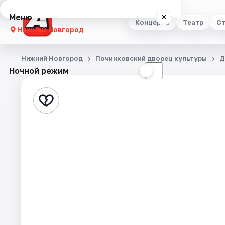
Меню
×
Концерты
Театр
Ст
Нижний Новгород
Концерты
Нижний Новгород
Починковский дворец культуры
Д
Ночной режим
☀
☾
Театр
Стендап
Выставки
Квесты
Экскурсии
Спорт
События