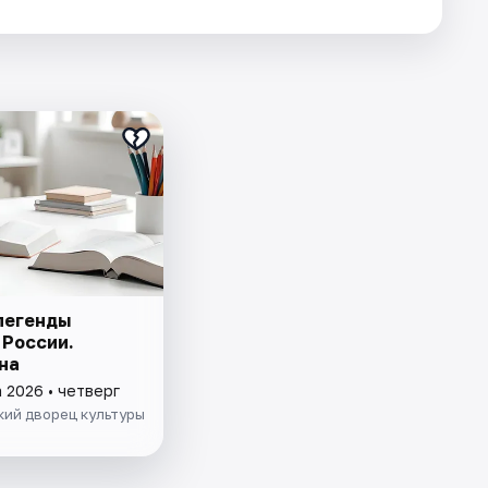
легенды
 России.
на
 2026 • четверг
кий дворец культуры