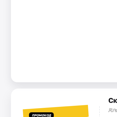
Города
Площадки
Артисты
Рейтинги
Ск
П
ПРОМОКОД