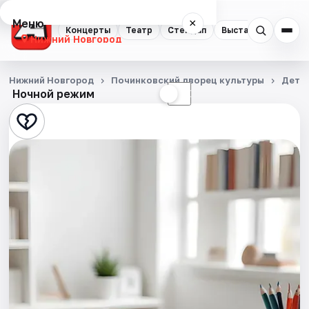
Меню
×
Концерты
Театр
Стендап
Выставки
Квест
Нижний Новгород
Концерты
Нижний Новгород
Починковский дворец культуры
Детя
Ночной режим
☀
☾
Театр
Стендап
Выставки
Квесты
Экскурсии
Спорт
События