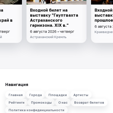
на
Входной билет на
Входной
выставку "Гауптвахта
выставк
край в
Астраханского
прошлое
гарнизона. XIX в."
6 августа 
етверг
6 августа 2026 • четверг
Краеведче
ей
Астраханский Кремль
Навигация
Главная
Города
Площадки
Артисты
Рейтинги
Промокоды
О нас
Возврат билетов
Политика конфиденциальности