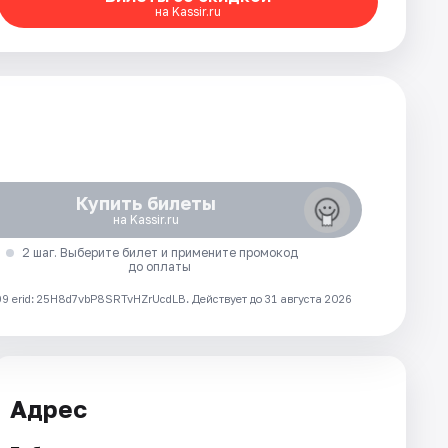
на Kassir.ru
Купить билеты
на Kassir.ru
2 шаг. Выберите билет и примените промокод
до оплаты
 erid: 25H8d7vbP8SRTvHZrUcdLB.
Действует до 31 августа 2026
Адрес