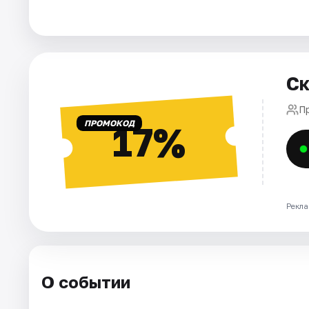
Города
Площадки
Ск
Артисты
П
ПРОМОКОД
17%
Рейтинги
Рекла
О событии