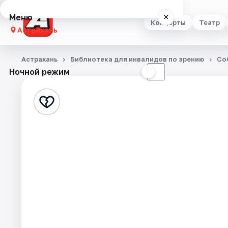
Меню
×
Концерты
Театр
Астрахань
Концерты
Астрахань
Библиотека для инвалидов по зрению
Со
Ночной режим
☀
☾
Театр
Стендап
Выставки
Квесты
Экскурсии
Спорт
События