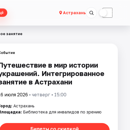
☀
☾
Астрахань
щё
ное занятие
Событие
Путешествие в мир истории
украшений. Интегрированное
занятие в Астрахани
16 июля 2026
• четверг • 15:00
Город:
Астрахань
Площадка:
Библиотека для инвалидов по зрению
Билеты со скидкой