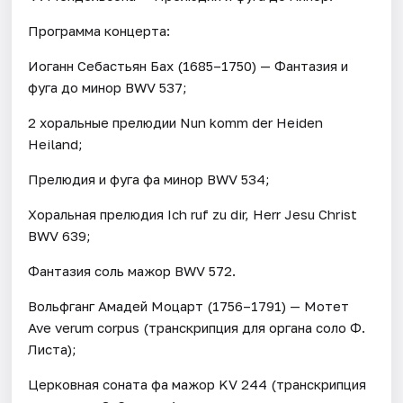
Программа концерта:
Иоганн Себастьян Бах (1685–1750) — Фантазия и
фуга до минор BWV 537;
2 хоральные прелюдии Nun komm der Heiden
Heiland;
Прелюдия и фуга фа минор BWV 534;
Хоральная прелюдия Ich ruf zu dir, Herr Jesu Christ
BWV 639;
Фантазия соль мажор BWV 572.
Вольфганг Амадей Моцарт (1756–1791) — Мотет
Ave verum corpus (транскрипция для органа соло Ф.
Листа);
Церковная соната фа мажор KV 244 (транскрипция