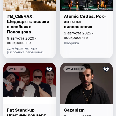
#В_СВЕЧАХ:
Atomic Cellos. Рок-
Шедевры классики
хиты на
в особняке
виолончелях
Половцова
9 августа 2026 •
воскресенье
9 августа 2026 •
воскресенье
Фабрика
Дом Архитектора
(Особняк Половцова)
от 600 ₽
от 4 000 ₽
Fat Stand-up.
Gazapizm
Опытный концерт