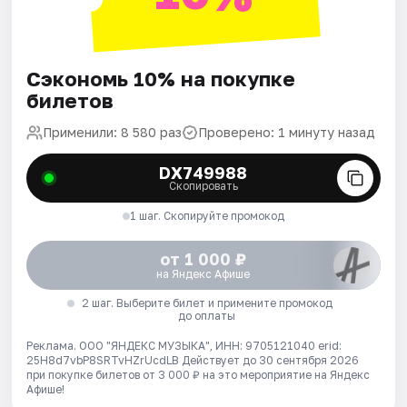
Сэкономь 10% на покупке
билетов
Применили: 8 580 раз
Проверено: 1 минуту назад
DX749988
Скопировать
1 шаг. Скопируйте промокод
от 1 000 ₽
на Яндекс Афише
2 шаг. Выберите билет и примените промокод
до оплаты
Реклама. ООО "ЯНДЕКС МУЗЫКА", ИНН: 9705121040 erid:
25H8d7vbP8SRTvHZrUcdLB
Действует до 30 сентября 2026
при покупке билетов от 3 000 ₽ на это мероприятие на Яндекс
Афише!