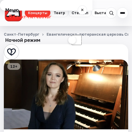
Меню
×
Концерты
Театр
Стендап
Выставки
Квест
Санкт-Петербург
Концерты
Санкт-Петербург
Евангелическо-лютеранская церковь Св
Ночной режим
☀
☾
Театр
Стендап
12+
Выставки
Квесты
Экскурсии
Спорт
События