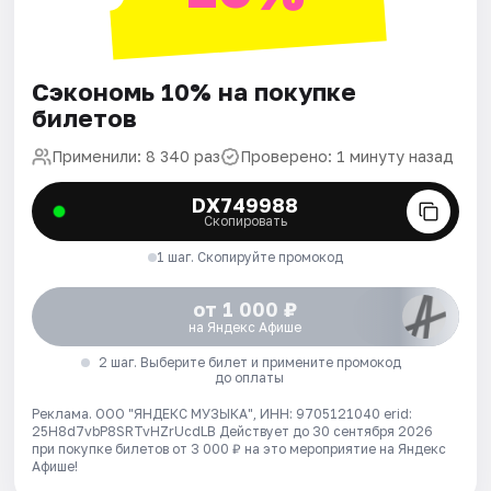
Сэкономь 10% на покупке
билетов
Применили: 8 340 раз
Проверено: 1 минуту назад
DX749988
Скопировать
1 шаг. Скопируйте промокод
от 1 000 ₽
на Яндекс Афише
2 шаг. Выберите билет и примените промокод
до оплаты
Реклама. ООО "ЯНДЕКС МУЗЫКА", ИНН: 9705121040 erid:
25H8d7vbP8SRTvHZrUcdLB
Действует до 30 сентября 2026
при покупке билетов от 3 000 ₽ на это мероприятие на Яндекс
Афише!