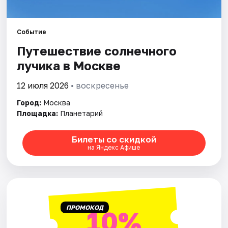
Города
Событие
Путешествие солнечного
Площадки
лучика в Москве
Артисты
12 июля 2026
• воскресенье
Рейтинги
Город:
Москва
Площадка:
Планетарий
Билеты со скидкой
на Яндекс Афише
ПРОМОКОД
10%