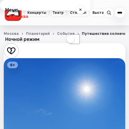
Меню
×
Концерты
Театр
Стендап
Выставки
Квест
Москва
Концерты
Москва
Планетарий
События
Путешествие солнечно
Ночной режим
☀
☾
Театр
Стендап
6+
Выставки
Квесты
Экскурсии
Спорт
События