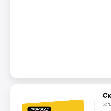
Города
Площадки
Артисты
Рейтинги
Ск
П
ПРОМОКОД