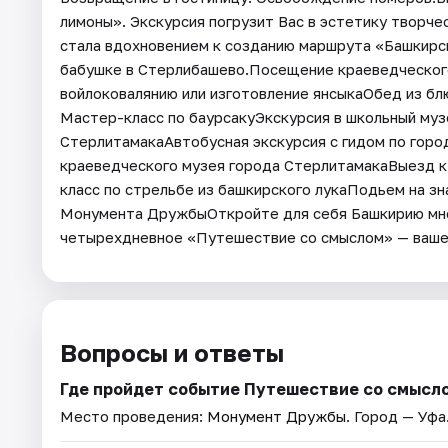
лимоны». Экскурсия погрузит Вас в эстетику творче
стала вдохновением к созданию маршрута «Башкирск
бабушке в Стерлибашево.Посещение краеведческого
войлоковалянию или изготовление янсыкаОбед из бл
Мастер-класс по баурсакуЭкскурсия в школьный музе
СтерлитамакаАвтобусная экскурсия с гидом по горо
краеведческого музея города СтерлитамакаВыезд 
класс по стрельбе из башкирского лукаПодьем на з
Монумента ДружбыОткройте для себя Башкирию мно
четырехдневное «Путешествие со смыслом» — ваше 
Вопросы и ответы
Где пройдет событие Путешествие со смысл
Место проведения:
Монумент Дружбы
. Город — Уфа