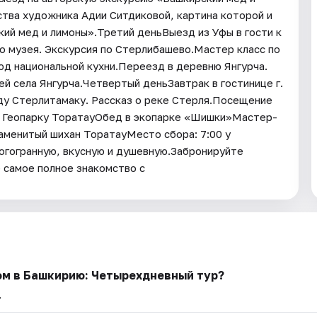
ства художника Адии Ситдиковой, картина которой и
ий мед и лимоны».Третий деньВыезд из Уфы в гости к
 музея. Экскурсия по Стерлибашево.Мастер класс по
юд национальной кухни.Переезд в деревню Янгурча.
й села Янгурча.Четвертый деньЗавтрак в гостинице г.
ду Стерлитамаку. Рассказ о реке Стерля.Посещение
к Геопарку ТоратауОбед в экопарке «Шишки»Мастер-
наменитый шихан ТоратауМесто сбора: 7:00 у
гогранную, вкусную и душевную.Забронируйте
самое полное знакомство с
ом в Башкирию: Четырехдневный тур?
.