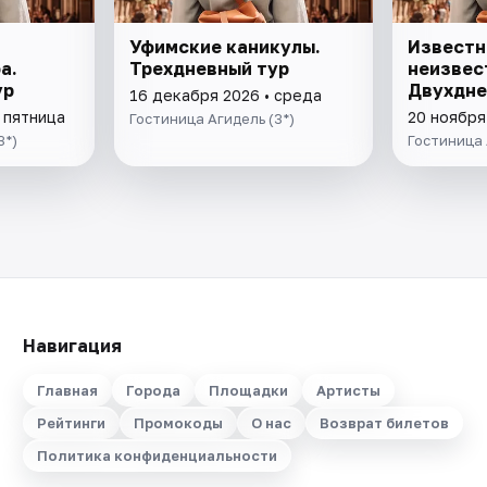
Уфимские каникулы.
Известн
а.
Трехдневный тур
неизвес
ур
Двухдне
16 декабря 2026 • среда
 пятница
20 ноября
Гостиница Агидель (3*)
3*)
Гостиница 
Навигация
Главная
Города
Площадки
Артисты
Рейтинги
Промокоды
О нас
Возврат билетов
Политика конфиденциальности