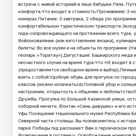
встреча с живой историей в лице бабушки Ляли. Пут
комфорта.Что входит в стоимость:Проживание: 3 но
номерах.Питание: 3 завтрака, 2 обеда (по программ
комфортабельном туристическом транспорте.Экску
гида-сопровождающего на протяжении всего тура, у
Войлоковаляние (или изготовление янсыка), кулинар
билеты: Во все музеи и на объекты по программе (Н
геопарк «Торатау»).Дегустация: Башкирского меда 
несчастного случая на время тура.Что НЕ входит в 
(предоставляется свободное время и выбор).Личные
взять с собой:Удобную обувь для прогулок по город
классов (можно испачкаться).Головной убор и солн
настроение, открытость к общению и любопытство
Дружбы. Прогулка по Большой Казанской улице, ост
соборной мечети. Фонтан «Семь девушек» и его ист
Уфы Посещение Национального музея Республики Б
Северной части столицы. Вы познакомитесь с истор
парке Победы гид расскажет Вам о героическом пр
Возвращение в гостиницу. Освобождение номеров.В