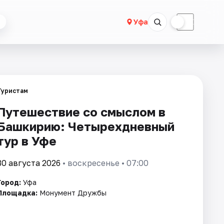
☀
☾
Уфа
Туристам
Путешествие со смыслом в
Башкирию: Четырехдневный
тур в Уфе
30 августа 2026
• воскресенье • 07:00
Город:
Уфа
Площадка:
Монумент Дружбы