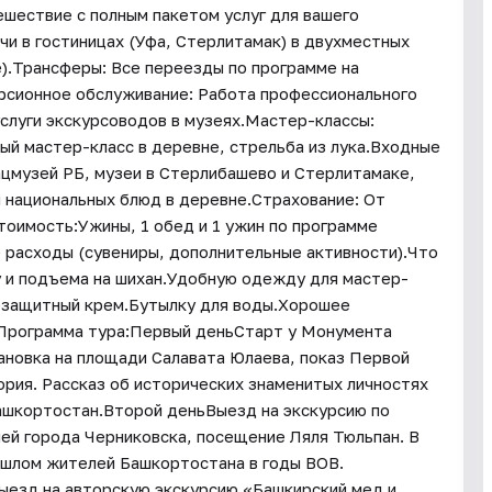
ешествие с полным пакетом услуг для вашего
чи в гостиницах (Уфа, Стерлитамак) в двухместных
е).Трансферы: Все переезды по программе на
рсионное обслуживание: Работа профессионального
слуги экскурсоводов в музеях.Мастер-классы:
ный мастер-класс в деревне, стрельба из лука.Входные
ацмузей РБ, музеи в Стерлибашево и Стерлитамаке,
и национальных блюд в деревне.Страхование: От
стоимость:Ужины, 1 обед и 1 ужин по программе
 расходы (сувениры, дополнительные активности).Что
у и подъема на шихан.Удобную одежду для мастер-
цезащитный крем.Бутылку для воды.Хорошее
!Программа тура:Первый деньСтарт у Монумента
ановка на площади Салавата Юлаева, показ Первой
ория. Рассказ об исторических знаменитых личностях
ашкортостан.Второй деньВыезд на экскурсию по
ией города Черниковска, посещение Ляля Тюльпан. В
ошлом жителей Башкортостана в годы ВОВ.
ыезд на авторскую экскурсию «Башкирский мед и