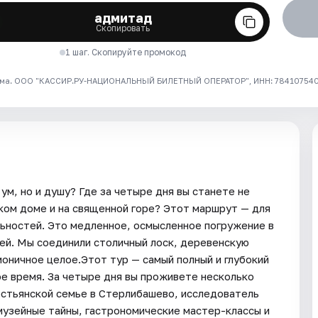
адмитад
Скопировать
1 шаг. Скопируйте промокод
ма. ООО "КАССИР.РУ-НАЦИОНАЛЬНЫЙ БИЛЕТНЫЙ ОПЕРАТОР", ИНН: 7841075409
ум, но и душу? Где за четыре дня вы станете не
ском доме и на священной горе? Этот маршрут — для
льностей. Это медленное, осмысленное погружение в
дей. Мы соединили столичный лоск, деревенскую
оничное целое.Этот тур — самый полный и глубокий
е время. За четыре дня вы проживете несколько
рестьянской семье в Стерлибашево, исследователь
музейные тайны, гастрономические мастер-классы и