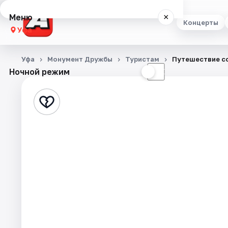
Меню
×
Концерты
Уфа
Концерты
Уфа
Монумент Дружбы
Туристам
Путешествие с
Ночной режим
☀
☾
Театр
Стендап
Выставки
Экскурсии
Спорт
События