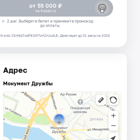
от 55 000 ₽
на Kassir.ru
2 шаг. Выберите билет и примените промокод
до оплаты
 erid: 25H8d7vbP8SRTvHZrUcdLB.
Действует до 31 августа 2026
Адрес
Монумент Дружбы