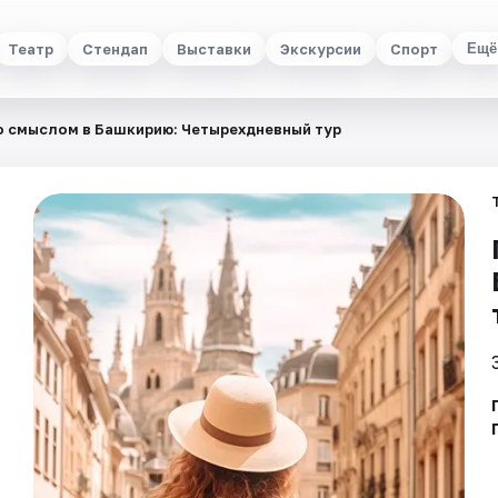
Театр
Стендап
Выставки
Экскурсии
Спорт
Ещё
о смыслом в Башкирию: Четырехдневный тур