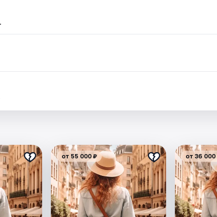
.
.
от 55 000 ₽
от 36 000