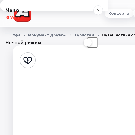
Меню
×
Концерты
Уфа
Концерты
Уфа
Монумент Дружбы
Туристам
Путешествие с
Ночной режим
☀
☾
Театр
Стендап
Выставки
Экскурсии
Спорт
События