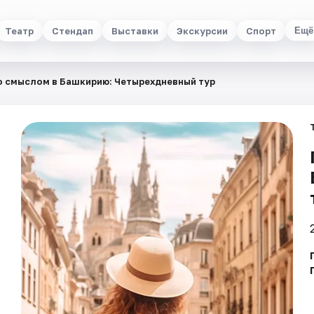
Театр
Стендап
Выставки
Экскурсии
Спорт
Ещё
о смыслом в Башкирию: Четырехдневный тур