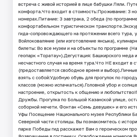
встреча с живой историей в лице бабушки Ляли. Пут
комфорта.Что входит в стоимость:Проживание: 3 но
номерах.Питание: 3 завтрака, 2 обеда (по программ
комфортабельном туристическом транспорте.Экску
гида-сопровождающего на протяжении всего тура, у
Войлоковаляние (или изготовление янсыка), кулинар
билеты: Во все музеи и на объекты по программе (Н
геопарк «Торатау»).Дегустация: Башкирского меда 
несчастного случая на время тура.Что НЕ входит в 
(предоставляется свободное время и выбор).Личные
взять с собой:Удобную обувь для прогулок по город
классов (можно испачкаться).Головной убор и солн
настроение, открытость к общению и любопытство
Дружбы. Прогулка по Большой Казанской улице, ост
соборной мечети. Фонтан «Семь девушек» и его ист
Уфы Посещение Национального музея Республики Б
Северной части столицы. Вы познакомитесь с истор
парке Победы гид расскажет Вам о героическом пр
Возвращение в гостиницу. Освобождение номеров.В