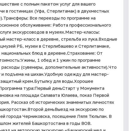
ешествие с полным пакетом услуг для вашего
чи в гостиницах (Уфа, Стерлитамак) в двухместных
е).Трансферы: Все переезды по программе на
рсионное обслуживание: Работа профессионального
слуги экскурсоводов в музеях.Мастер-классы:
ный мастер-класс в деревне, стрельба из лука.Входные
ацмузей РБ, музеи в Стерлибашево и Стерлитамаке,
и национальных блюд в деревне.Страхование: От
стоимость:Ужины, 1 обед и 1 ужин по программе
 расходы (сувениры, дополнительные активности).Что
у и подъема на шихан.Удобную одежду для мастер-
цезащитный крем.Бутылку для воды.Хорошее
!Программа тура:Первый деньСтарт у Монумента
ановка на площади Салавата Юлаева, показ Первой
ория. Рассказ об исторических знаменитых личностях
ашкортостан.Второй деньВыезд на экскурсию по
ией города Черниковска, посещение Ляля Тюльпан. В
ошлом жителей Башкортостана в годы ВОВ.
ыезд на авторскую экскурсию «Башкирский мед и