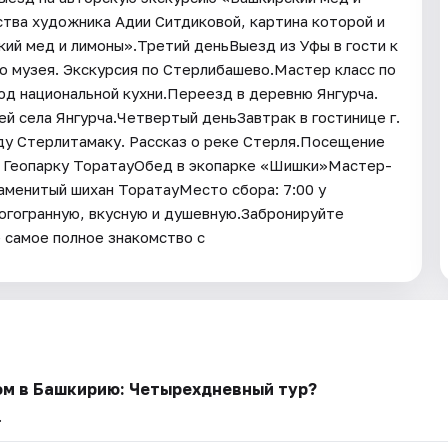
ства художника Адии Ситдиковой, картина которой и
ий мед и лимоны».Третий деньВыезд из Уфы в гости к
 музея. Экскурсия по Стерлибашево.Мастер класс по
юд национальной кухни.Переезд в деревню Янгурча.
й села Янгурча.Четвертый деньЗавтрак в гостинице г.
ду Стерлитамаку. Рассказ о реке Стерля.Посещение
к Геопарку ТоратауОбед в экопарке «Шишки»Мастер-
наменитый шихан ТоратауМесто сбора: 7:00 у
гогранную, вкусную и душевную.Забронируйте
самое полное знакомство с
ом в Башкирию: Четырехдневный тур?
.