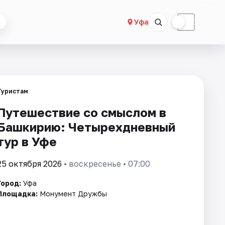
☀
☾
Уфа
Туристам
Путешествие со смыслом в
Башкирию: Четырехдневный
тур в Уфе
25 октября 2026
• воскресенье • 07:00
Город:
Уфа
Площадка:
Монумент Дружбы