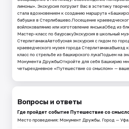
лимоны». Экскурсия погрузит Вас в эстетику творче
стала вдохновением к созданию маршрута «Башкирск
бабушке в Стерлибашево.Посещение краеведческого
войлоковалянию или изготовление янсыкаОбед из бл
Мастер-класс по баурсакуЭкскурсия в школьный музе
СтерлитамакаАвтобусная экскурсия с гидом по горо
краеведческого музея города СтерлитамакаВыезд 
класс по стрельбе из башкирского лукаПодьем на з
Монумента ДружбыОткройте для себя Башкирию мно
четырехдневное «Путешествие со смыслом» — ваше 
Вопросы и ответы
Где пройдет событие Путешествие со смысл
Место проведения:
Монумент Дружбы
. Город — Уфа