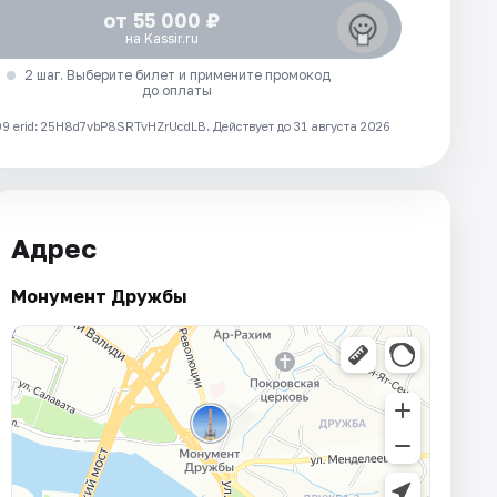
от 55 000 ₽
на Kassir.ru
2 шаг. Выберите билет и примените промокод
до оплаты
 erid: 25H8d7vbP8SRTvHZrUcdLB.
Действует до 31 августа 2026
Адрес
Монумент Дружбы