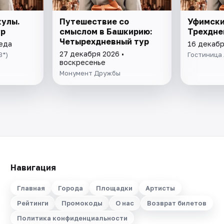
кулы.
Путешествие со
Уфимски
ур
смыслом в Башкирию:
Трехдне
Четырехдневный тур
реда
16 декабр
27 декабря 2026 •
3*)
Гостиница 
воскресенье
Монумент Дружбы
Навигация
Главная
Города
Площадки
Артисты
Рейтинги
Промокоды
О нас
Возврат билетов
Политика конфиденциальности