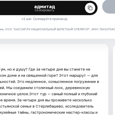
адмитад
Скопировать
1 шаг. Скопируйте промокод
ма. ООО "КАССИР.РУ-НАЦИОНАЛЬНЫЙ БИЛЕТНЫЙ ОПЕРАТОР", ИНН: 7841075409
ум, но и душу? Где за четыре дня вы станете не
ском доме и на священной горе? Этот маршрут — для
льностей. Это медленное, осмысленное погружение в
дей. Мы соединили столичный лоск, деревенскую
оничное целое.Этот тур — самый полный и глубокий
е время. За четыре дня вы проживете несколько
рестьянской семье в Стерлибашево, исследователь
музейные тайны, гастрономические мастер-классы и