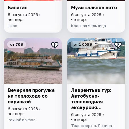
Балаган
Музыкальное лото
6 августа 2026 •
6 августа 2026 •
четверг
четверг
Цирк
Красная мельница
от 70 ₽
от 1 000 ₽
Вечерняя прогулка
Лаврентьев тур:
на теплоходе со
Автобусно-
скрипкой
теплоходная
экскурсия
6 августа 2026 •
Академгородок и
четверг
6 августа 2026 •
Шлюзование
четверг
Речной вокзал
Трансфер пл. Ленина-