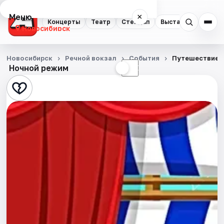
Меню
×
Концерты
Театр
Стендап
Выставки
Квест
Новосибирск
Концерты
Новосибирск
Речной вокзал
События
Путешествие п
Ночной режим
☀
☾
Театр
Стендап
Выставки
Квесты
Экскурсии
Спорт
События