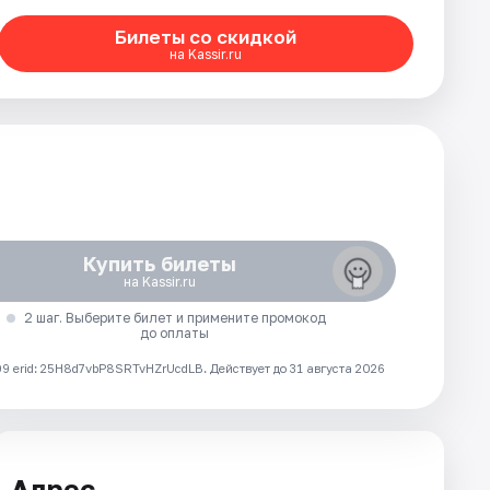
Билеты со скидкой
на Kassir.ru
Купить билеты
на Kassir.ru
2 шаг. Выберите билет и примените промокод
до оплаты
 erid: 25H8d7vbP8SRTvHZrUcdLB.
Действует до 31 августа 2026
Адрес