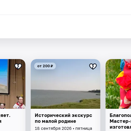
.
от 200 ₽
яет.
Исторический экскурс
Благопо
я
по малой родине
Мастер-
изготов
18 сентября 2026 • пятница