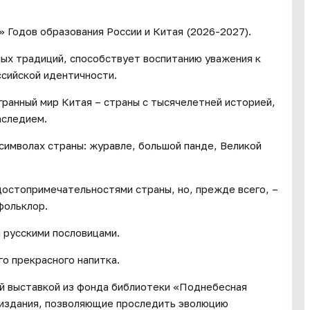
 Годов образования России и Китая (2026-2027).
ых традиций, способствует воспитанию уважения к
ссийской идентичности.
гранный мир Китая – страны с тысячелетней историей,
аследием.
 символах страны: журавле, большой панде, Великой
достопримечательностями страны, но, прежде всего, –
фольклор.
 русскими пословицами.
го прекрасного напитка.
ой выставкой из фонда библиотеки «Поднебесная
ы издания, позволяющие проследить эволюцию