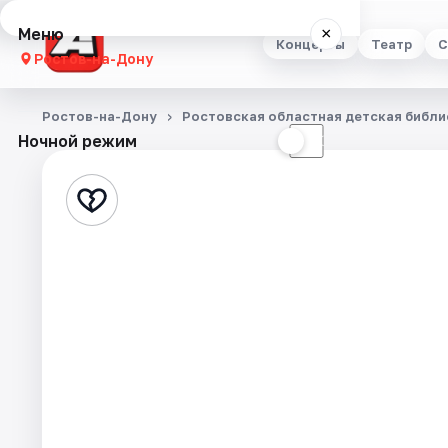
Меню
×
Концерты
Театр
С
Ростов-на-Дону
Концерты
Ростов-на-Дону
Ростовская областная детская библи
Ночной режим
☀
☾
Театр
Стендап
Выставки
Квесты
Экскурсии
Спорт
События