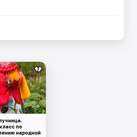
лучница.
класс по
лению народной