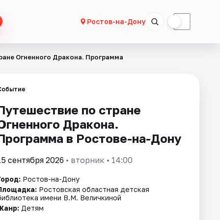
☀
☾
Ростов-на-Дону
ране Огненного Дракона. Программа
Событие
Путешествие по стране
Огненного Дракона.
Программа в Ростове-на-Дону
15 сентября 2026
• вторник • 14:00
Город:
Ростов-на-Дону
Площадка:
Ростовская областная детская
библиотека имени В.М. Величкиной
Жанр:
Детям