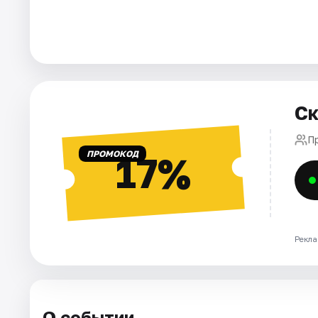
Города
Площадки
Артисты
Ск
Рейтинги
П
ПРОМОКОД
17%
Рекла
О событии