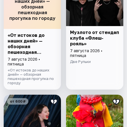
наших дней» —
обзорная
пешеходная
прогулка по городу
Музлото от стендап
«От истоков до
клуба «Флеш-
наших дней» —
рояль»
обзорная
7 августа 2026 •
пешеходная
пятница
прогулка по городу
7 августа 2026 •
Две Рульки
пятница
«От истоков до наших
дней» — обзорная
пешеходная прогулка по
городу
от 600 ₽