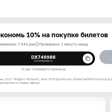
кономь 10% на покупке билетов
рименили: 7 643 раз
Проверено: 1 минуту назад
DX749988
Скопировать
1 шаг. Скопируйте промокод
ма. ООО "ЯНДЕКС МУЗЫКА", ИНН: 9705121040 erid: 25H8d7vbP8SRTvHZrUcdLB
ероприятие на Яндекс Афише!