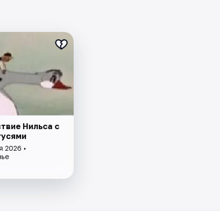
твие Нильса с
гусями
я 2026 •
нье