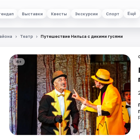
тендап
Выставки
Квесты
Экскурсии
Спорт
Ещё
айона
Театр
Путешествие Нильса с дикими гусями
6+