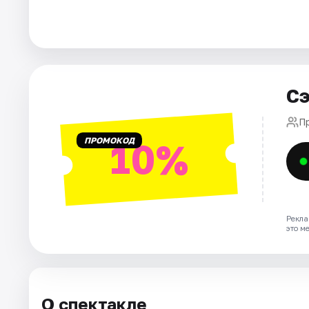
Города
Площадки
Сэ
Артисты
П
Рейтинги
ПРОМОКОД
10%
Рекла
это м
О спектакле