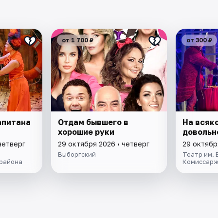
от 1 700 ₽
от 300 ₽
апитана
Отдам бывшего в
На всяк
хорошие руки
довольн
четверг
29 октября 2026 • четверг
29 октябр
Выборгский
Театр им. В
 района
Комиссарж