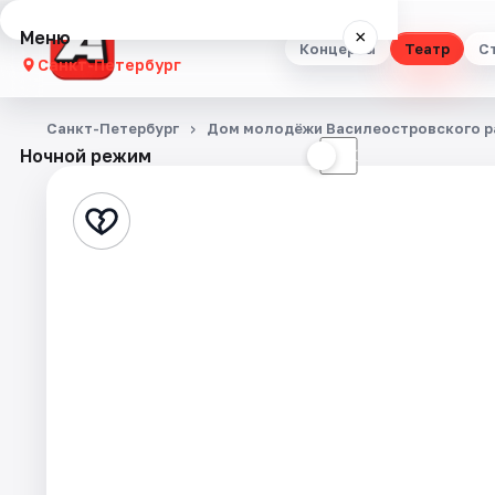
Меню
×
Концерты
Театр
С
Санкт-Петербург
Концерты
Санкт-Петербург
Дом молодёжи Василеостровского р
Ночной режим
☀
☾
Театр
Стендап
Выставки
Квесты
Экскурсии
Спорт
События