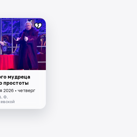
ого мудреца
о простоты
я 2026 • четверг
. Ф.
евской