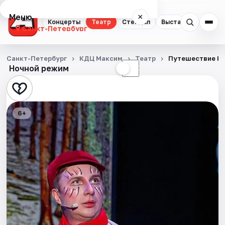
Меню
×
Концерты
Театр
Стендап
Выставки
Квест
Санкт-Петербург
Концерты
Санкт-Петербург
КДЦ Максим
Театр
Путешествие Ни
Ночной режим
☀
☾
Театр
Стендап
6+
Выставки
Квесты
Экскурсии
Спорт
События