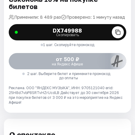
билетов
Применили: 8 489 раз
Проверено: 1 минуту назад
DX749988
Скопировать
1 шаг. Скопируйте промокод
от 500 ₽
на Яндекс Афише
2 шаг. Выберите билет и примените промокод
до оплаты
Реклама. ООО "ЯНДЕКС МУЗЫКА", ИНН: 9705121040 erid:
25H8d7vbP8SRTvHZrUcdLB
Действует до 30 сентября 2026
при покупке билетов от 3 000 ₽ на это мероприятие на Яндекс
Афише!
О спектакле