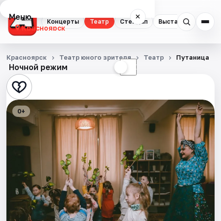
Меню
×
Концерты
Театр
Стендап
Выставки
Квест
Красноярск
Концерты
Красноярск
Театр юного зрителя
Театр
Путаница
Ночной режим
☀
☾
Театр
Стендап
0+
Выставки
Квесты
Экскурсии
Спорт
События