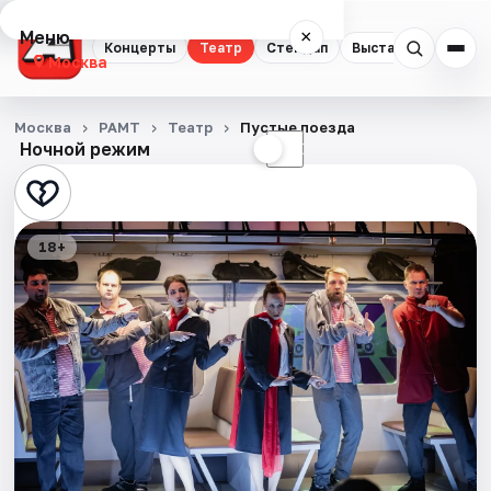
Меню
×
Концерты
Театр
Стендап
Выставки
Квест
Москва
Концерты
Москва
РАМТ
Театр
Пустые поезда
Ночной режим
☀
☾
Театр
Стендап
18+
Выставки
Квесты
Экскурсии
Спорт
События