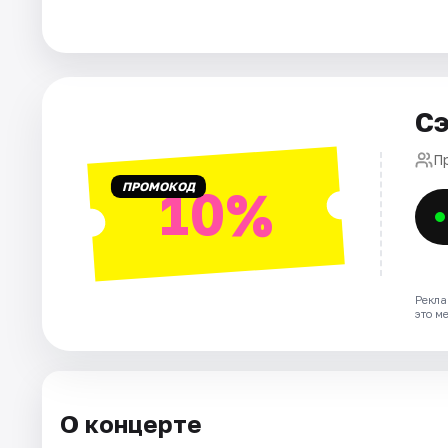
Города
Площадки
Сэ
Артисты
П
ПРОМОКОД
10%
Рейтинги
Рекла
это м
О концерте