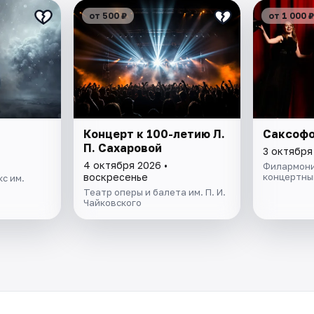
от 500 ₽
от 1 000 ₽
Концерт к 100-летию Л.
Саксофо
П. Сахаровой
3 октября
4 октября 2026 •
Филармони
воскресенье
концертны
с им.
Театр оперы и балета им. П. И.
Чайковского