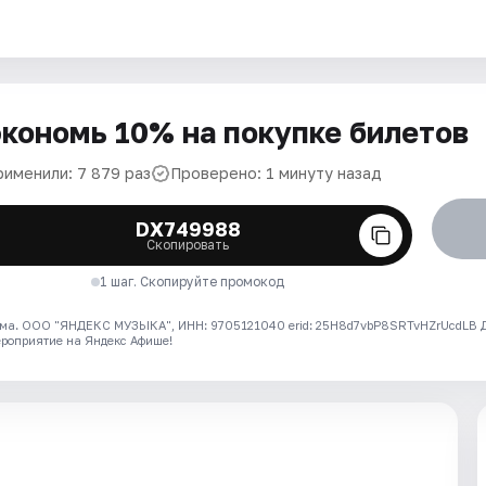
кономь 10% на покупке билетов
рименили: 7 879 раз
Проверено: 1 минуту назад
DX749988
Скопировать
1 шаг. Скопируйте промокод
ма. ООО "ЯНДЕКС МУЗЫКА", ИНН: 9705121040 erid: 25H8d7vbP8SRTvHZrUcdLB
ероприятие на Яндекс Афише!