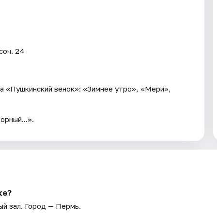
соч. 24
а «Пушкинский венок»: «Зимнее утро», «Мери»,
орный...».
ке?
ый зал
. Город — Пермь.