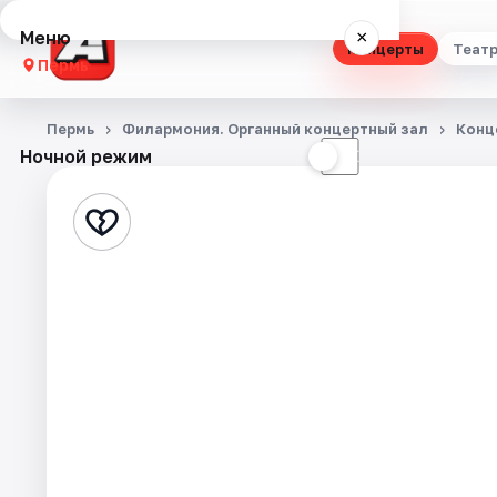
Меню
×
Концерты
Теат
Пермь
Концерты
Пермь
Филармония. Органный концертный зал
Конц
Ночной режим
☀
☾
Театр
Стендап
Выставки
Квесты
Экскурсии
Спорт
События