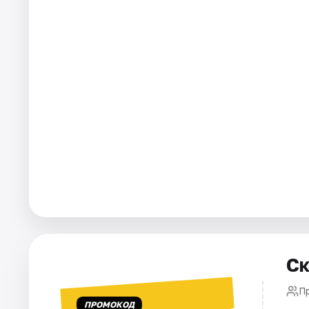
Города
Площадки
Артисты
Рейтинги
Ск
П
ПРОМОКОД