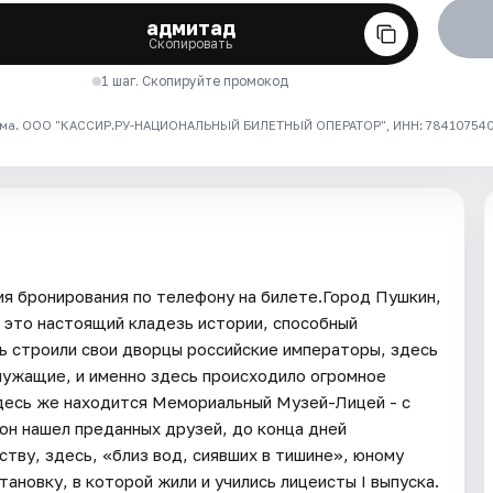
адмитад
Скопировать
1 шаг. Скопируйте промокод
ма. ООО "КАССИР.РУ-НАЦИОНАЛЬНЫЙ БИЛЕТНЫЙ ОПЕРАТОР", ИНН: 7841075409
я бронирования по телефону на билете.Город Пушкин,
 это настоящий кладезь истории, способный
сь строили свои дворцы российские императоры, здесь
лужащие, и именно здесь происходило огромное
Здесь же находится Мемориальный Музей-Лицей - с
 он нашел преданных друзей, до конца дней
тву, здесь, «близ вод, сиявших в тишине», юному
ановку, в которой жили и учились лицеисты I выпуска.