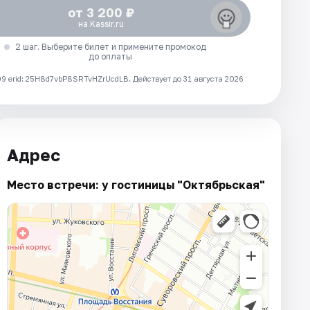
от 3 200 ₽
на Kassir.ru
2 шаг. Выберите билет и примените промокод
до оплаты
 erid: 25H8d7vbP8SRTvHZrUcdLB.
Действует до 31 августа 2026
Адрес
Место встречи: у гостиницы "Октябрьская"