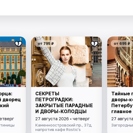
.
от 795 ₽
от 695 ₽
орца:
СЕКРЕТЫ
Тайные 
й дворец
ПЕТРОГРАДКИ:
дворы-к
ский
ЗАКРЫТЫЕ ПАРАДНЫЕ
Петербу
И ДВОРЫ-КОЛОДЦЫ
главное 
четверг
27 августа 2026 • четверг
27 августа
стиницы
Каменноостровский пр., 37д,
Загородный
напротив кафе Rostic’s