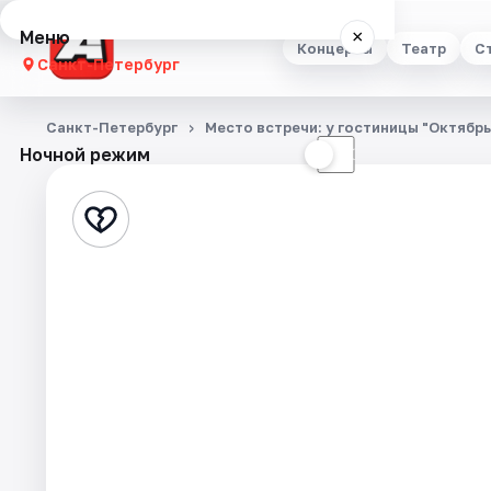
Меню
×
Концерты
Театр
С
Санкт-Петербург
Концерты
Санкт-Петербург
Место встречи: у гостиницы "Октябр
Ночной режим
☀
☾
Театр
Стендап
Выставки
Квесты
Экскурсии
Спорт
События