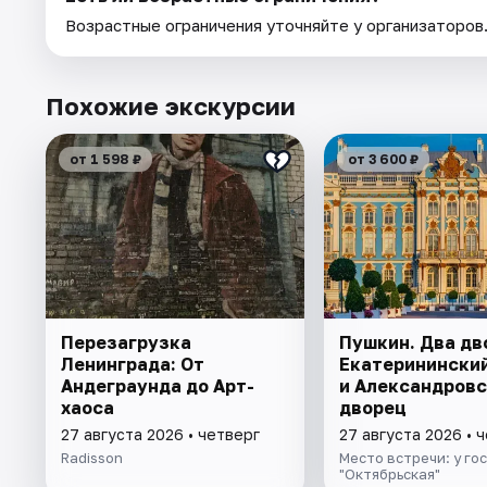
Возрастные ограничения уточняйте у организаторов
Похожие экскурсии
от 1 598 ₽
от 3 600 ₽
Перезагрузка
Пушкин. Два дв
Ленинграда: От
Екатеринински
Андеграунда до Арт-
и Александров
хаоса
дворец
27 августа 2026 • четверг
27 августа 2026 • 
Radisson
Место встречи: у го
"Октябрьская"