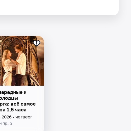
парадные и
олодцы
рга: всё самое
за 1,5 часа
 2026 • четверг
 пр., 2