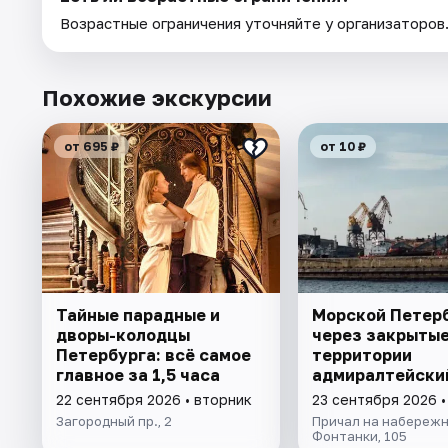
Возрастные ограничения уточняйте у организаторов
Похожие экскурсии
от 695 ₽
от 10 ₽
Тайные парадные и
Морской Петерб
дворы-колодцы
через закрыты
Петербурга: всё самое
территории
главное за 1,5 часа
адмиралтейски
верфей
22 сентября 2026 • вторник
23 сентября 2026 
Загородный пр., 2
Причал на набережн
Фонтанки, 105