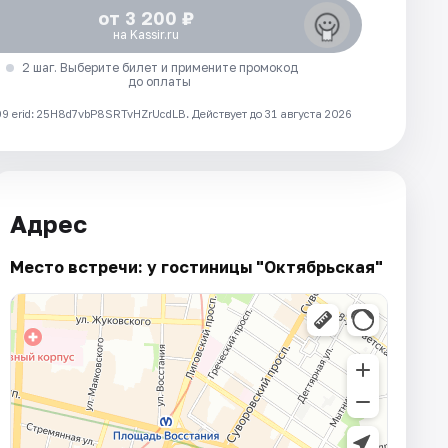
от 3 200 ₽
на Kassir.ru
2 шаг. Выберите билет и примените промокод
до оплаты
 erid: 25H8d7vbP8SRTvHZrUcdLB.
Действует до 31 августа 2026
Адрес
Место встречи: у гостиницы "Октябрьская"