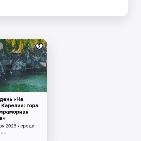
 день «На
 Карелии: гора
 мраморная
а»
ря 2026 • среда
пл.