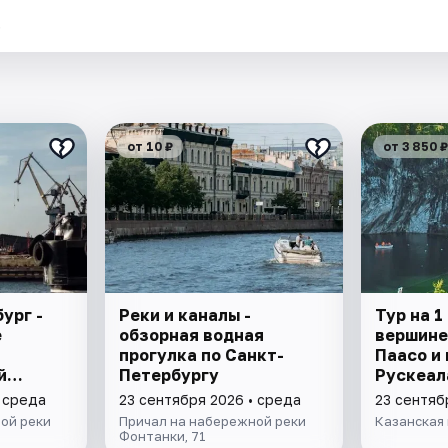
.
от 10 ₽
от 3 850 ₽
ург -
Реки и каналы -
Тур на 1
е
обзорная водная
вершине
прогулка по Санкт-
Паасо и
й
Петербургу
Рускеал
• среда
23 сентября 2026 • среда
23 сентяб
ой реки
Причал на набережной реки
Казанская 
Фонтанки, 71