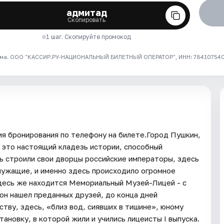
адмитад
Скопировать
1 шаг. Скопируйте промокод
ма. ООО "КАССИР.РУ-НАЦИОНАЛЬНЫЙ БИЛЕТНЫЙ ОПЕРАТОР", ИНН: 7841075409
я бронирования по телефону на билете.Город Пушкин,
 это настоящий кладезь истории, способный
сь строили свои дворцы российские императоры, здесь
лужащие, и именно здесь происходило огромное
Здесь же находится Мемориальный Музей-Лицей - с
 он нашел преданных друзей, до конца дней
тву, здесь, «близ вод, сиявших в тишине», юному
ановку, в которой жили и учились лицеисты I выпуска.