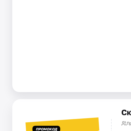
Города
Площадки
Артисты
Рейтинги
Ск
П
ПРОМОКОД