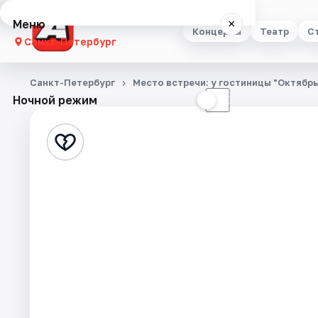
Меню
×
Концерты
Театр
С
Санкт-Петербург
Концерты
Санкт-Петербург
Место встречи: у гостиницы "Октябр
Ночной режим
☀
☾
Театр
Стендап
Выставки
Квесты
Экскурсии
Спорт
События