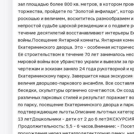
зал площадью более 800 кв. метров, в котором пров
торжества, пройдете по "Золотой анфиладе", котор
роскошью и величием, восхититесь разнообразием и
непростой судьбе царской резиденции и о подвиге р
течение десятилетий восстанавливают интерьеры Е
войны.Посещение Янтарной комнаты. Янтарная комн
Екатерининского дворца. Это - особенная историчес
Её строительством в течение 70 лет занималось не
мировой войны все убранство украли и вывезли за п
чертежам и эскизам заняло 24 года рукотворной и 
Екатерининскому парку. Завершится наша экскурсия
величия дворцово-паркового ансамбля. Все составля
беседки, скульптуры органично сочетаются. Он созд
различных парковых стилей и результат поражает в
по парку, посещение Екатерининского дворца и парк
подтверждающие льготы.Описание льготных категори
13 летДошкольники - дети от 2 до 6 летЭКСКУ
Продолжительность: 5,5 - 6 часов.Внимание: - Пос
прохождения через металлодетекторную рамку, на