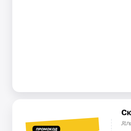
Города
Площадки
Артисты
Рейтинги
Ск
П
ПРОМОКОД