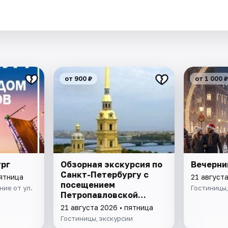
.
от 900 ₽
от 1 000 ₽
ург
Обзорная экскурсия по
Вечерни
Санкт-Петербургу с
пятница
21 августа
посещением
ие от ул.
Гостиницы,
Петропавловской
крепости
21 августа 2026 • пятница
Гостиницы, экскурсии