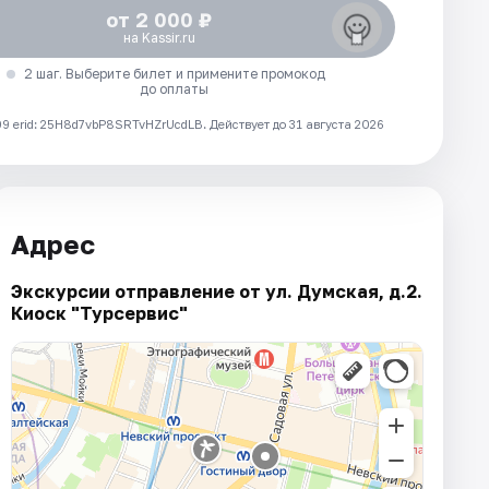
от 2 000 ₽
на Kassir.ru
2 шаг. Выберите билет и примените промокод
до оплаты
 erid: 25H8d7vbP8SRTvHZrUcdLB.
Действует до 31 августа 2026
Адрес
Экскурсии отправление от ул. Думская, д.2.
Киоск "Турсервис"