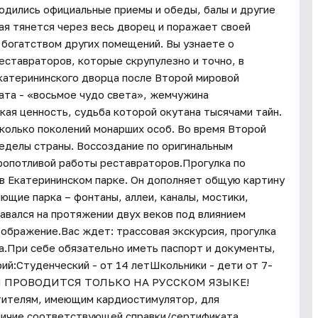
одились официальные приемы и обеды, балы и другие
ая тянется через весь дворец и поражает своей
 богатством других помещений. Вы узнаете о
еставраторов, которые скрупулезно и точно, в
катерининского дворца после Второй мировой
ата - «восьмое чудо света», жемчужина
кая ценность, судьба которой окутана тысячами тайн.
сколько поколений монарших особ. Во время Второй
ределы страны. Воссоздание по оригинальным
кропотливой работы реставраторов.Прогулка по
 в Екатерининском парке. Он дополняет общую картину
ющие парка – фонтаны, аллеи, каналы, мостики,
авался на протяжении двух веков под влиянием
оображение.Вас ждет: трассовая экскурсия, прогулка
а.При себе обязательно иметь паспорт и документы,
й:Студенческий - от 14 летШкольники - дети от 7-
РСИЯ ПРОВОДИТСЯ ТОЛЬКО НА РУССКОМ ЯЗЫКЕ!
етителям, имеющим кардиостимулятор, для
личие соответствующей справки/сертификата