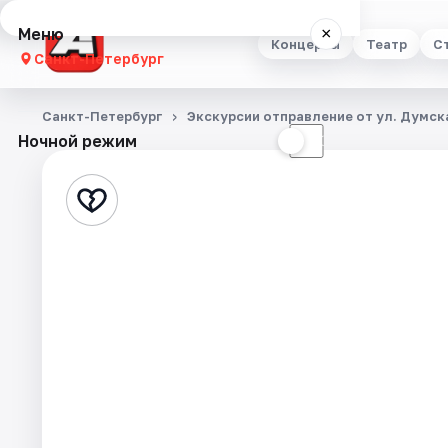
Меню
×
Концерты
Театр
С
Санкт-Петербург
Концерты
Санкт-Петербург
Экскурсии отправление от ул. Думска
Ночной режим
☀
☾
Театр
Стендап
Выставки
Квесты
Экскурсии
Спорт
События