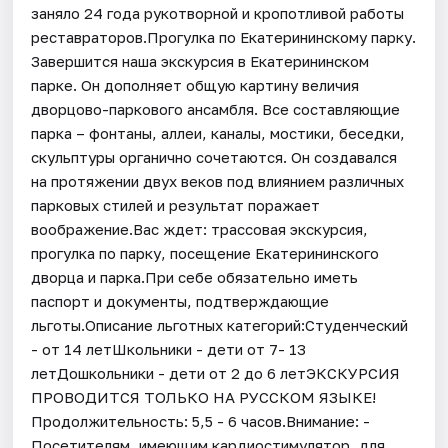
заняло 24 года рукотворной и кропотливой работы
реставраторов.Прогулка по Екатерининскому парку.
Завершится наша экскурсия в Екатерининском
парке. Он дополняет общую картину величия
дворцово-паркового ансамбля. Все составляющие
парка – фонтаны, аллеи, каналы, мостики, беседки,
скульптуры органично сочетаются. Он создавался
на протяжении двух веков под влиянием различных
парковых стилей и результат поражает
воображение.Вас ждет: трассовая экскурсия,
прогулка по парку, посещение Екатерининского
дворца и парка.При себе обязательно иметь
паспорт и документы, подтверждающие
льготы.Описание льготных категорий:Студенческий
- от 14 летШкольники - дети от 7- 13
летДошкольники - дети от 2 до 6 летЭКСКУРСИЯ
ПРОВОДИТСЯ ТОЛЬКО НА РУССКОМ ЯЗЫКЕ!
Продолжительность: 5,5 - 6 часов.Внимание: -
Посетителям, имеющим кардиостимулятор, для