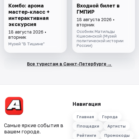
Комбо: арома
Входной билет в
мастер-класс +
ГМПИР
интерактивная
18 августа 2026 •
экскурсия
вторник
Особняк Матильды
18 августа 2026 •
Кшесинской (Музей
вторник
политической истории
Музей "В Тишине"
России)
→
Все туристам в Санкт-Петербурге
Навигация
Главная
Города
Самые яркие события в
Площадки
Артисты
вашем городе.
Рейтинги
Промокоды