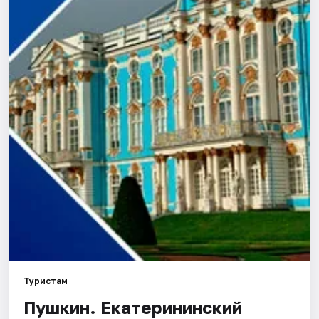
Города
Площадки
Артисты
Рейтинги
Туристам
Пушкин. Екатерининский