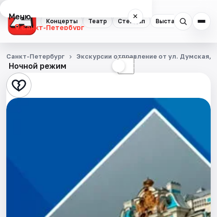
Меню
×
Концерты
Театр
Стендап
Выставки
Квест
Санкт-Петербург
Концерты
Санкт-Петербург
Экскурсии отправление от ул. Думская, д
Ночной режим
☀
☾
Театр
Стендап
Выставки
Квесты
Экскурсии
Спорт
События