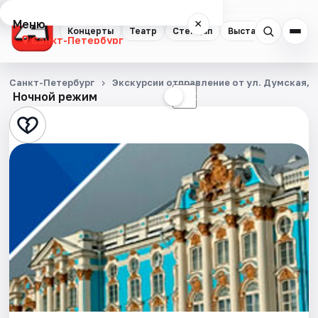
Меню
×
Концерты
Театр
Стендап
Выставки
Квест
Санкт-Петербург
Концерты
Санкт-Петербург
Экскурсии отправление от ул. Думская, д
Ночной режим
☀
☾
Театр
Стендап
Выставки
Квесты
Экскурсии
Спорт
События