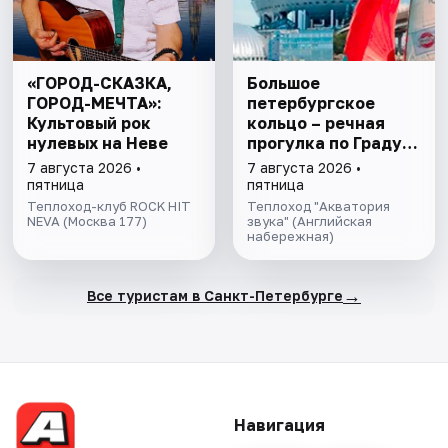
«ГОРОД-СКАЗКА,
Большое
ГОРОД-МЕЧТА»:
петербургское
Культовый рок
кольцо – речная
нулевых на Неве
прогулка пo Граду
на Неве с
7 августа 2026 •
7 августа 2026 •
авторской
пятница
пятница
экскурсией и живой
Теплоход-клуб ROCK HIT
Теплоход "Акватория
NEVA (Москва 177)
музыкой в тёплом
звука" (Английская
набережная)
салоне теплохода
→
Все туристам в Санкт-Петербурге
Навигация