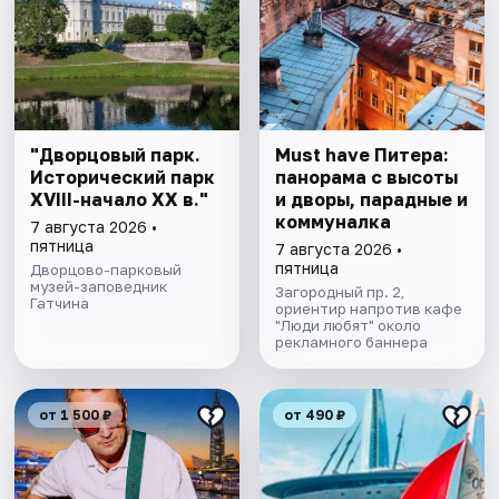
"Дворцовый парк.
Must have Питера:
Исторический парк
панорама с высоты
XVIII-начало XX в."
и дворы, парадные и
коммуналка
7 августа 2026 •
пятница
7 августа 2026 •
пятница
Дворцово-парковый
музей-заповедник
Загородный пр. 2,
Гатчина
ориентир напротив кафе
"Люди любят" около
рекламного баннера
от 1 500 ₽
от 490 ₽