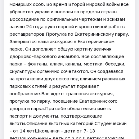
монарших особ. Во время Второй мировой войны все
убранство украли и вывезли за пределы страны.
Воссоздание по оригинальным чертежам и эскизам
заняло 24 года рукотворной и кропотливой работы
реставраторов.Прогулка по Екатерининскому парку.
Завершится наша экскурсия в Екатерининском
парке. Он дополняет общую картину величия
дворцово-паркового ансамбля. Все составляющие
парка – фонтаны, аллеи, каналы, мостики, беседки,
скульптуры органично сочетаются. Он создавался
на протяжении двух веков под влиянием различных
парковых стилей и результат поражает
воображение.Вас ждет: трассовая экскурсия,
прогулка по парку, посещение Екатерининского
дворца и парка.При себе обязательно иметь
паспорт и документы, подтверждающие
льготы.Описание льготных категорий:Студенческий
- от 14 летШкольники - дети от 7- 13
летДошкольники - дети от 2 до 6 летЭКСКУРСИЯ