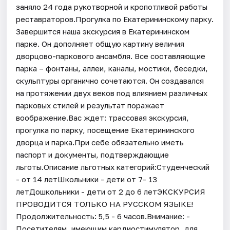
заняло 24 года рукотворной и кропотливой работы
реставраторов.Прогулка по Екатерининскому парку.
Завершится наша экскурсия в Екатерининском
парке. Он дополняет общую картину величия
дворцово-паркового ансамбля. Все составляющие
парка – фонтаны, аллеи, каналы, мостики, беседки,
скульптуры органично сочетаются. Он создавался
на протяжении двух веков под влиянием различных
парковых стилей и результат поражает
воображение.Вас ждет: трассовая экскурсия,
прогулка по парку, посещение Екатерининского
дворца и парка.При себе обязательно иметь
паспорт и документы, подтверждающие
льготы.Описание льготных категорий:Студенческий
- от 14 летШкольники - дети от 7- 13
летДошкольники - дети от 2 до 6 летЭКСКУРСИЯ
ПРОВОДИТСЯ ТОЛЬКО НА РУССКОМ ЯЗЫКЕ!
Продолжительность: 5,5 - 6 часов.Внимание: -
Посетителям, имеющим кардиостимулятор, для