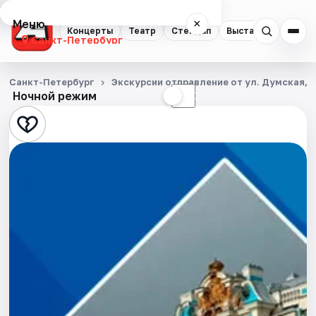
Меню
×
Концерты
Театр
Стендап
Выставки
Квест
Санкт-Петербург
Концерты
Санкт-Петербург
Экскурсии отправление от ул. Думская, д
Ночной режим
☀
☾
Театр
Стендап
Выставки
Квесты
Экскурсии
Спорт
События