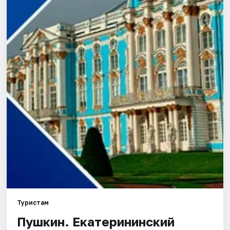
Города
Площадки
Артисты
Рейтинги
Туристам
Пушкин. Екатерининский