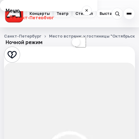
Меню
×
Концерты
Театр
Стендап
Выставки
Квест
Санкт-Петербург
Концерты
Санкт-Петербург
Место встречи: у гостиницы "Октябрьска
Ночной режим
☀
☾
Театр
Стендап
Выставки
Квесты
Экскурсии
Спорт
События