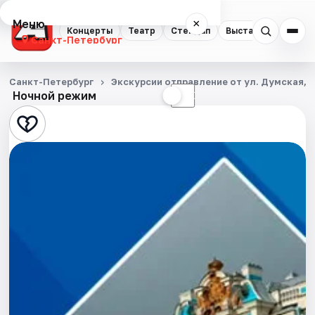
Меню
×
Концерты
Театр
Стендап
Выставки
Квест
Санкт-Петербург
Концерты
Санкт-Петербург
Экскурсии отправление от ул. Думская, д
Ночной режим
☀
☾
Театр
Стендап
Выставки
Квесты
Экскурсии
Спорт
События