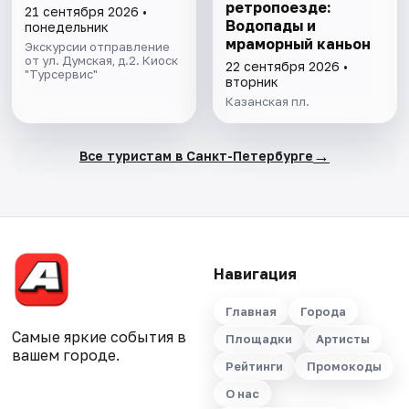
ретропоезде:
21 сентября 2026 •
Водопады и
понедельник
мраморный каньон
Экскурсии отправление
от ул. Думская, д.2. Киоск
22 сентября 2026 •
"Турсервис"
вторник
Казанская пл.
→
Все туристам в Санкт-Петербурге
Навигация
Главная
Города
Самые яркие события в
Площадки
Артисты
вашем городе.
Рейтинги
Промокоды
О нас