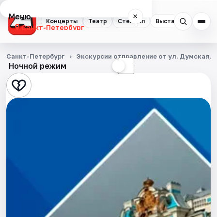
Меню
×
Концерты
Театр
Стендап
Выставки
Квест
Санкт-Петербург
Концерты
Санкт-Петербург
Экскурсии отправление от ул. Думская, д
Ночной режим
☀
☾
Театр
Стендап
Выставки
Квесты
Экскурсии
Спорт
События