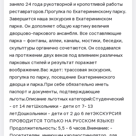
заняло 24 года рукотворной и кропотливой работы
реставраторов.Прогулка по Екатерининскому парку.
Завершится наша экскурсия в Екатерининском
парке. Он дополняет общую картину величия
дворцово-паркового ансамбля. Все составляющие
парка – фонтаны, аллеи, каналы, мостики, беседки,
скульптуры органично сочетаются. Он создавался
на протяжении двух веков под влиянием различных
парковых стилей и результат поражает
воображение.Вас ждет: трассовая экскурсия,
прогулка по парку, посещение Екатерининского
дворца и парка.При себе обязательно иметь
паспорт и документы, подтверждающие
льготы.Описание льготных категорий:Студенческий
- от 14 летШкольники - дети от 7- 13
летДошкольники - дети от 2 до 6 летЭКСКУРСИЯ
ПРОВОДИТСЯ ТОЛЬКО НА РУССКОМ ЯЗЫКЕ!
Продолжительность: 5,5 - 6 часов.Внимание: -
Посетителям, имеющим кардиостимулятор, для