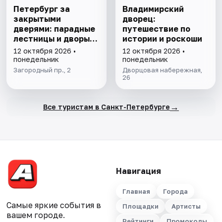
Петербург за
Владимирский
закрытыми
дворец:
дверями: парадные
путешествие по
лестницы и дворы-
истории и роскоши
колодцы
12 октября 2026 •
12 октября 2026 •
понедельник
понедельник
Загородный пр., 2
Дворцовая набережная,
26
→
Все туристам в Санкт-Петербурге
Навигация
Главная
Города
Самые яркие события в
Площадки
Артисты
вашем городе.
Рейтинги
Промокоды