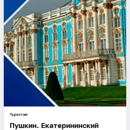
Города
Площадки
Артисты
Рейтинги
Туристам
Пушкин. Екатерининский