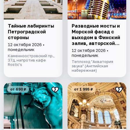
Тайные лабиринты
Разводные мосты и
Петроградской
Морской фасад с
стороны
выходом в Финский
залив, авторской
12 октября 2026 •
экскурсией и живой
понедельник
12 октября 2026 •
музыкой
понедельник
Каменноостровский пр.,
37д, напротив кафе
Теплоход "Акватория
Rostic’s
звука" (Английская
набережная)
от 690 ₽
от 1 995 ₽