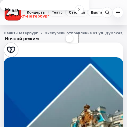
Меню
×
Концерты
Театр
Стендап
Выставки
Квест
Санкт-Петербург
Концерты
Санкт-Петербург
Экскурсии отправление от ул. Думская, д
Ночной режим
☀
☾
Театр
Стендап
Выставки
Квесты
Экскурсии
Спорт
События