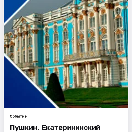
Города
Площадки
Артисты
Рейтинги
Событие
Пушкин. Екатерининский