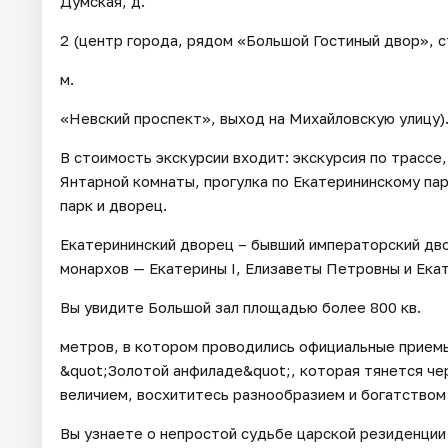
Думская, д.
2 (центр города, рядом «Большой Гостиный двор», с
м.
«Невский проспект», выход на Михайловскую улицу)
В стоимость экскурсии входит: экскурсия по трасс
Янтарной комнаты, прогулка по Екатерининскому па
парк и дворец.
Екатерининский дворец – бывший императорский дво
монархов — Екатерины I, Елизаветы Петровны и Екате
Вы увидите Большой зал площадью более 800 кв.
метров, в котором проводились официальные приемы
&quot;Золотой анфиладе&quot;, которая тянется че
величием, восхититесь разнообразием и богатством
Вы узнаете о непростой судьбе царской резиденции 