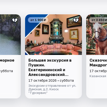
от 1 900 ₽
от 3 450 ₽
аморное
Большая экскурсия в
Сказочн
Пушкин.
Мандрог
Екатерининский и
 суббота
17 октябр
Александровский
Казанская 
дворцы
17 октября 2026 • суббота
Экскурсии отправление от ул.
Думская, д.2. Киоск
"Турсервис"