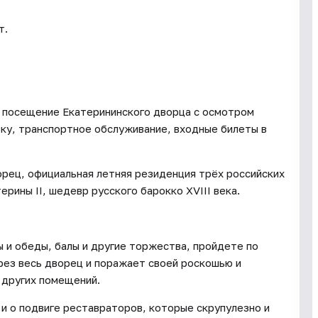
т.
.
е, посещение Екатерининского дворца с осмотром
рку, транспортное обслуживание, входные билеты в
рец, официальная летняя резиденция трёх российских
рины II, шедевр русского барокко XVIII века.
 и обеды, балы и другие торжества, пройдете по
рез весь дворец и поражает своей роскошью и
 других помещений.
и о подвиге реставраторов, которые скрупулезно и