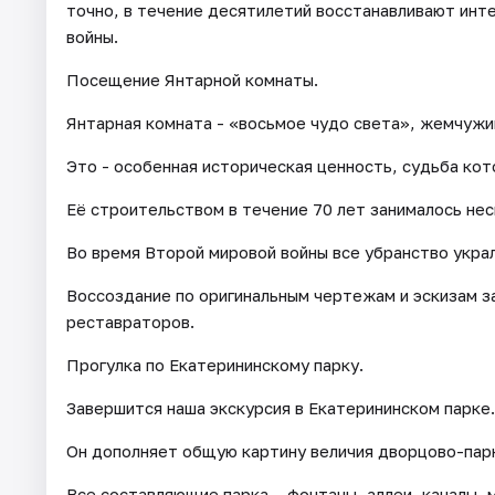
точно, в течение десятилетий восстанавливают инт
войны.
Посещение Янтарной комнаты.
Янтарная комната - «восьмое чудо света», жемчужи
Это - особенная историческая ценность, судьба кот
Её строительством в течение 70 лет занималось не
Во время Второй мировой войны все убранство украл
Воссоздание по оригинальным чертежам и эскизам з
реставраторов.
Прогулка по Екатерининскому парку.
Завершится наша экскурсия в Екатерининском парке.
Он дополняет общую картину величия дворцово-парк
Все составляющие парка – фонтаны, аллеи, каналы, 