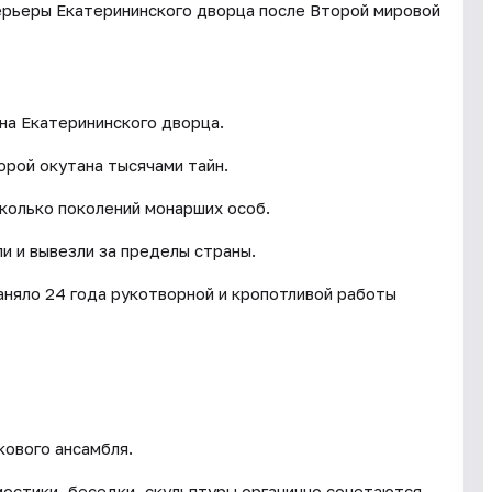
ерьеры Екатерининского дворца после Второй мировой
на Екатерининского дворца.
орой окутана тысячами тайн.
сколько поколений монарших особ.
и и вывезли за пределы страны.
аняло 24 года рукотворной и кропотливой работы
ового ансамбля.
мостики, беседки, скульптуры органично сочетаются.