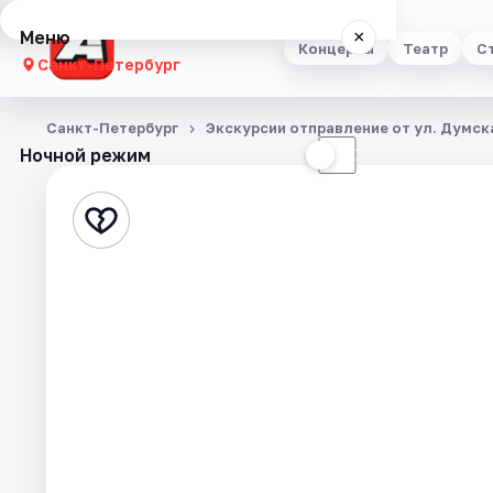
Меню
×
Концерты
Театр
С
Санкт-Петербург
Концерты
Санкт-Петербург
Экскурсии отправление от ул. Думска
Ночной режим
☀
☾
Театр
Стендап
Выставки
Квесты
Экскурсии
Спорт
События