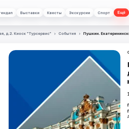
тендап
Выставки
Квесты
Экскурсии
Спорт
Ещё
я, д.2. Киоск "Турсервис"
События
Пушкин. Екатеринински