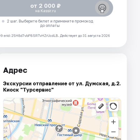
от 2 000 ₽
на Kassir.ru
2 шаг. Выберите билет и примените промокод
до оплаты
 erid: 25H8d7vbP8SRTvHZrUcdLB.
Действует до 31 августа 2026
Адрес
Экскурсии отправление от ул. Думская, д.2.
Киоск "Турсервис"