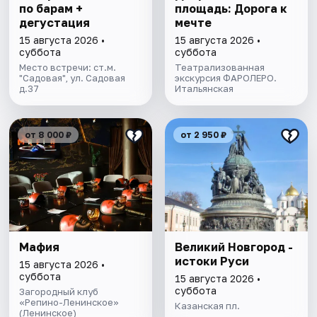
по барам +
площадь: Дорога к
дегустация
мечте
15 августа 2026 •
15 августа 2026 •
суббота
суббота
Место встречи: ст.м.
Театрализованная
"Садовая", ул. Садовая
экскурсия ФАРОЛЕРО.
д.37
Итальянская
от 8 000 ₽
от 2 950 ₽
Мафия
Великий Новгород -
истоки Руси
15 августа 2026 •
суббота
15 августа 2026 •
суббота
Загородный клуб
«Репино-Ленинское»
Казанская пл.
(Ленинское)