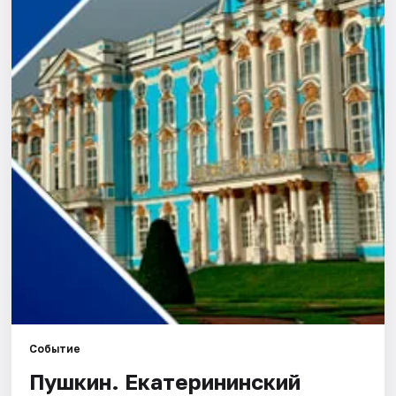
Города
Площадки
Артисты
Рейтинги
Событие
Пушкин. Екатерининский