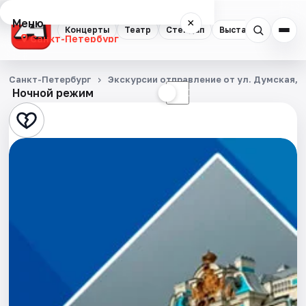
Меню
×
Концерты
Театр
Стендап
Выставки
Квест
Санкт-Петербург
Концерты
Санкт-Петербург
Экскурсии отправление от ул. Думская, д
Ночной режим
☀
☾
Театр
Стендап
Выставки
Квесты
Экскурсии
Спорт
События