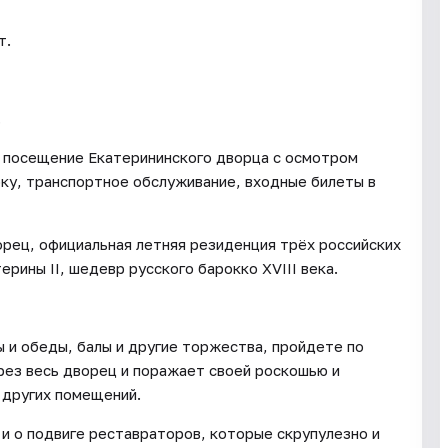
т.
.
е, посещение Екатерининского дворца с осмотром
рку, транспортное обслуживание, входные билеты в
рец, официальная летняя резиденция трёх российских
рины II, шедевр русского барокко XVIII века.
 и обеды, балы и другие торжества, пройдете по
рез весь дворец и поражает своей роскошью и
 других помещений.
и о подвиге реставраторов, которые скрупулезно и