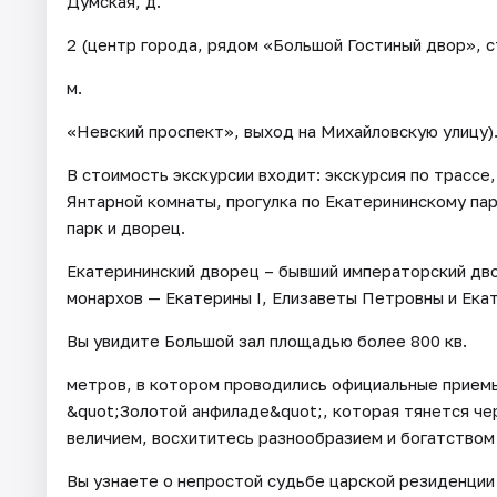
Думская, д.
2 (центр города, рядом «Большой Гостиный двор», с
м.
«Невский проспект», выход на Михайловскую улицу)
В стоимость экскурсии входит: экскурсия по трасс
Янтарной комнаты, прогулка по Екатерининскому па
парк и дворец.
Екатерининский дворец – бывший императорский дво
монархов — Екатерины I, Елизаветы Петровны и Екате
Вы увидите Большой зал площадью более 800 кв.
метров, в котором проводились официальные приемы
&quot;Золотой анфиладе&quot;, которая тянется че
величием, восхититесь разнообразием и богатством
Вы узнаете о непростой судьбе царской резиденции 