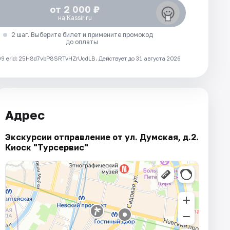
от 2 000 ₽
на Kassir.ru
2 шаг. Выберите билет и примените промокод
до оплаты
 erid: 25H8d7vbP8SRTvHZrUcdLB.
Действует до 31 августа 2026
Адрес
Экскурсии отправление от ул. Думская, д.2.
Киоск "Турсервис"