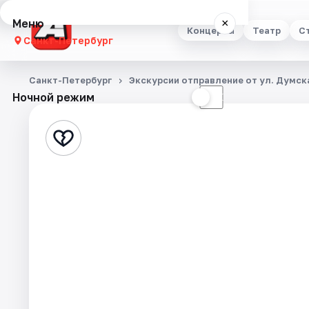
Меню
×
Концерты
Театр
С
Санкт-Петербург
Концерты
Санкт-Петербург
Экскурсии отправление от ул. Думска
Ночной режим
☀
☾
Театр
Стендап
Выставки
Квесты
Экскурсии
Спорт
События