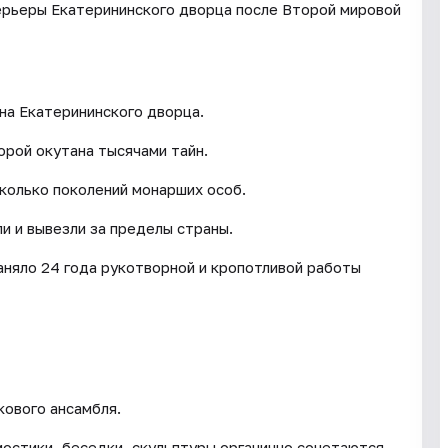
ерьеры Екатерининского дворца после Второй мировой
на Екатерининского дворца.
орой окутана тысячами тайн.
сколько поколений монарших особ.
и и вывезли за пределы страны.
аняло 24 года рукотворной и кропотливой работы
ового ансамбля.
мостики, беседки, скульптуры органично сочетаются.