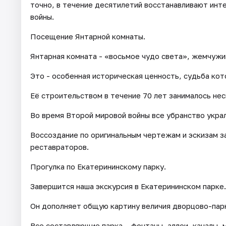
точно, в течение десятилетий восстанавливают инт
войны.
Посещение Янтарной комнаты.
Янтарная комната - «восьмое чудо света», жемчужи
Это - особенная историческая ценность, судьба кот
Её строительством в течение 70 лет занималось не
Во время Второй мировой войны все убранство украл
Воссоздание по оригинальным чертежам и эскизам з
реставраторов.
Прогулка по Екатерининскому парку.
Завершится наша экскурсия в Екатерининском парке.
Он дополняет общую картину величия дворцово-парк
Все составляющие парка – фонтаны, аллеи, каналы, 