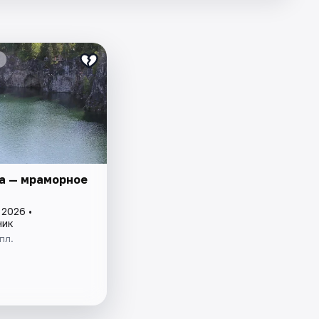
а — мраморное
 2026 •
ник
пл.