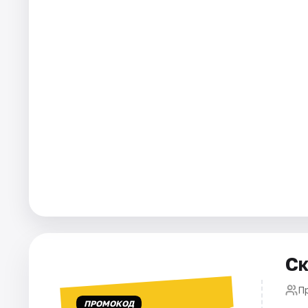
Города
Площадки
Артисты
Рейтинги
Ск
П
ПРОМОКОД