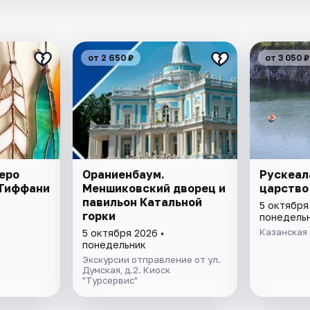
от 2 650 ₽
от 3 050 ₽
еро
Ораниенбаум.
Рускеал
 Тиффани
Меншиковский дворец и
царство
павильон Катальной
5 октября
горки
понедель
Казанская 
5 октября 2026 •
понедельник
Экскурсии отправление от ул.
Думская, д.2. Киоск
"Турсервис"