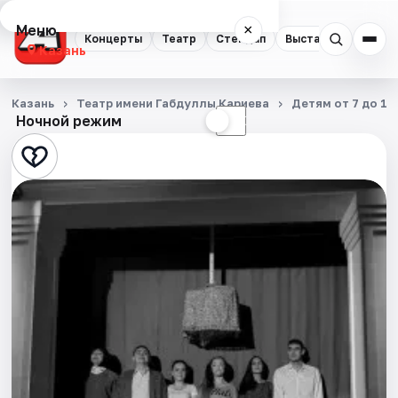
Меню
×
Концерты
Театр
Стендап
Выставки
Квест
Казань
Концерты
Казань
Театр имени Габдуллы Кариева
Детям от 7 до 11
Ночной режим
☀
☾
Театр
Стендап
Выставки
Квесты
Экскурсии
Спорт
События