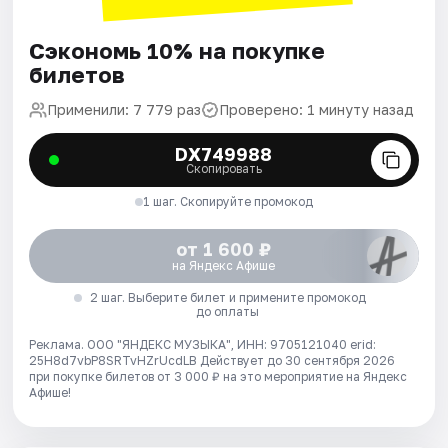
Сэкономь 10% на покупке
билетов
Применили: 7 779 раз
Проверено: 1 минуту назад
DX749988
Скопировать
1 шаг. Скопируйте промокод
от 1 600 ₽
на Яндекс Афише
2 шаг. Выберите билет и примените промокод
до оплаты
Реклама. ООО "ЯНДЕКС МУЗЫКА", ИНН: 9705121040 erid:
25H8d7vbP8SRTvHZrUcdLB
Действует до 30 сентября 2026
при покупке билетов от 3 000 ₽ на это мероприятие на Яндекс
Афише!