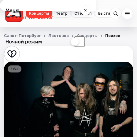
Меню
×
Концерты
Театр
Стендап
Выставки
Квест
Санкт-Петербург
Концерты
Санкт-Петербург
Ласточка
Концерты
Психея
Ночной режим
☀
☾
Театр
Стендап
16+
Выставки
Квесты
Экскурсии
Спорт
События