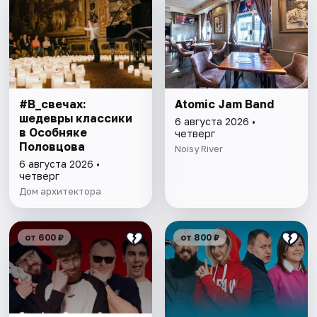
#В_свечах:
Atomic Jam Band
шедевры классики
6 августа 2026 •
в Особняке
четверг
Половцова
Noisy River
6 августа 2026 •
четверг
Дом архитектора
от 600 ₽
от 800 ₽