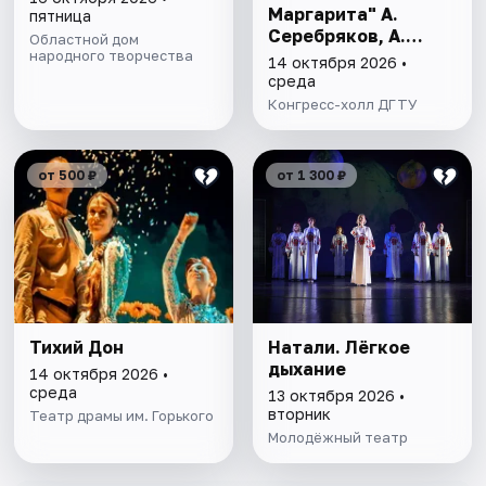
Маргарита" А.
пятница
Серебряков, А.
Областной дом
народного творчества
Хмельницкая
14 октября 2026 •
среда
Конгресс-холл ДГТУ
от 500 ₽
от 1 300 ₽
Тихий Дон
Натали. Лёгкое
дыхание
14 октября 2026 •
среда
13 октября 2026 •
вторник
Театр драмы им. Горького
Молодёжный театр