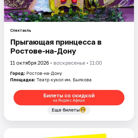
Города
Площадки
Спектакль
Прыгающая принцесса в
Артисты
Ростове-на-Дону
Рейтинги
11 октября 2026
• воскресенье • 11:00
Город:
Ростов-на-Дону
Площадка:
Театр кукол им. Былкова
Билеты со скидкой
на Яндекс Афише
Еще билеты