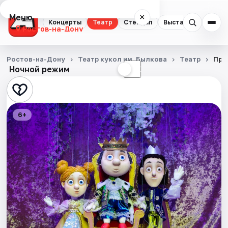
Меню
×
Концерты
Театр
Стендап
Выставки
Квест
Ростов-на-Дону
Концерты
Ростов-на-Дону
Театр кукол им. Былкова
Театр
Пры
Ночной режим
☀
☾
Театр
Стендап
6+
Выставки
Квесты
Экскурсии
Спорт
События