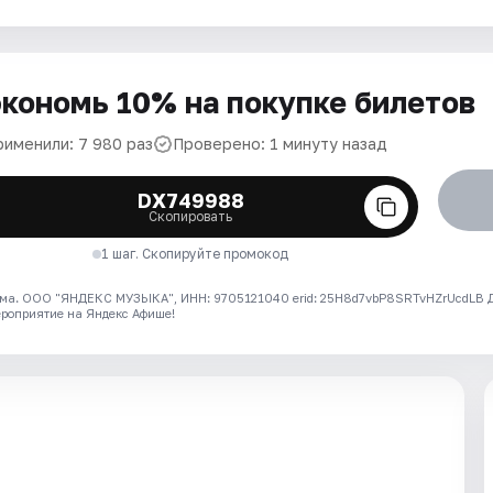
кономь 10% на покупке билетов
рименили: 7 980 раз
Проверено: 1 минуту назад
DX749988
Скопировать
1 шаг. Скопируйте промокод
ма. ООО "ЯНДЕКС МУЗЫКА", ИНН: 9705121040 erid: 25H8d7vbP8SRTvHZrUcdLB
ероприятие на Яндекс Афише!