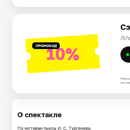
Города
Сэ
Площадки
П
Артисты
ПРОМОКОД
10%
Рейтинги
Рекла
это м
О спектакле
По мотивам пьесы И. С. Тургенева.