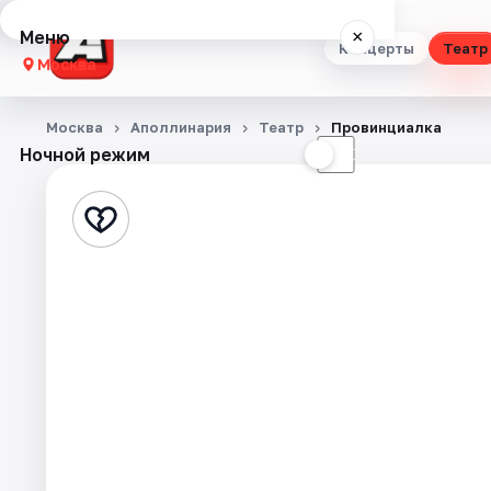
Меню
×
Концерты
Театр
Москва
Концерты
Москва
Аполлинария
Театр
Провинциалка
Ночной режим
☀
☾
Театр
Стендап
Выставки
Квесты
Экскурсии
Спорт
События