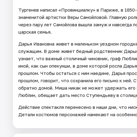
Тургенев написал «Провинциалку» в Париже, в 1850-
знаменитой артистки Веры Самойловой. Главную роль
через пару лет Самойлова вышла замуж и навсегда п
царская семья.
Дарья Ивановна живет в маленьком уездном городк
служащим. В доме живет бедный родственник Дарьи
узнает, что важный столичный чиновник, граф Любли
иной, как сын опекунши, в доме которой росла Дарь
прошлом. Чтобы остаться с ним наедине, Дарья про
прошлом, говорит, что сохранила его письмо к ней.
обратно домой. Миша никак не может удержать его и
Люблин, обещает дать место Ступендьеву в столице
Действие спектакля перенесено в наши дни, что нис
Детали костюмов персонажей намекают на особенно