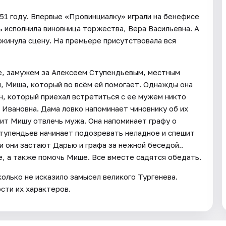
51 году. Впервые «Провинциалку» играли на бенефисе
 исполнила виновница торжества, Вера Васильевна. А
окинула сцену. На премьере присутствовала вся
е, замужем за Алексеем Ступендьевым, местным
, Миша, который во всём ей помогает. Однажды она
н, который приехал встретиться с ее мужем никто
я Ивановна. Дама ловко напоминает чиновнику об их
сит Мишу отвлечь мужа. Она напоминает графу о
 Ступендьев начинает подозревать неладное и спешит
 они застают Дарью и графа за нежной беседой..
, а также помочь Мише. Все вместе садятся обедать.
колько не исказило замысел великого Тургенева.
сти их характеров.