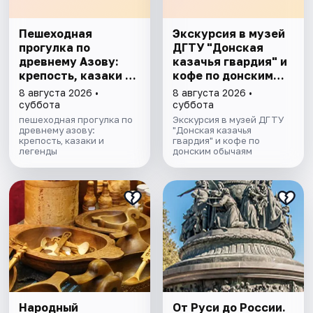
Пешеходная
Экскурсия в музей
прогулка по
ДГТУ "Донская
древнему Азову:
казачья гвардия" и
крепость, казаки и
кофе по донским
легенды
обычаям
8 августа 2026 •
8 августа 2026 •
суббота
суббота
пешеходная прогулка по
Экскурсия в музей ДГТУ
древнему азову:
"Донская казачья
крепость, казаки и
гвардия" и кофе по
легенды
донским обычаям
Народный
От Руси до России.