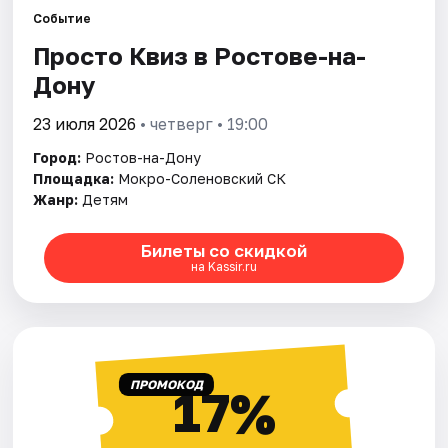
Событие
Просто Квиз в Ростове-на-
Города
Дону
Площадки
23 июля 2026
• четверг • 19:00
Артисты
Город:
Ростов-на-Дону
Площадка:
Мокро-Соленовский СК
Рейтинги
Жанр:
Детям
Билеты со скидкой
на Kassir.ru
ПРОМОКОД
17%