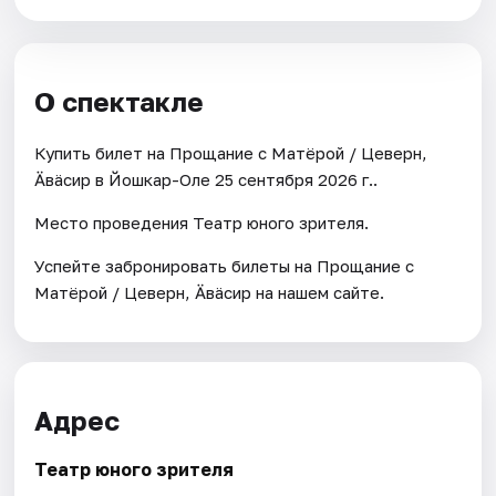
О спектакле
Купить билет на Прощание с Матёрой / Цеверӹн,
Ӓвäсир в Йошкар-Оле 25 сентября 2026 г..
Место проведения Театр юного зрителя.
Успейте забронировать билеты на Прощание с
Матёрой / Цеверӹн, Ӓвäсир на нашем сайте.
Адрес
Театр юного зрителя