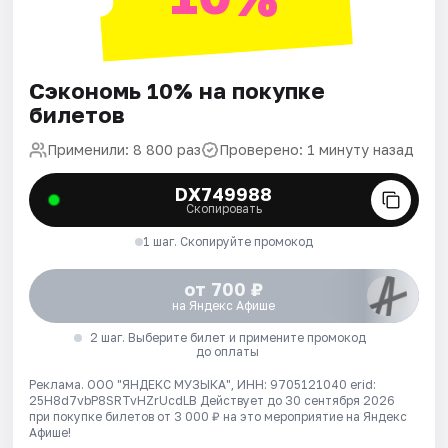
Сэкономь 10% на покупке
билетов
Применили: 8 800 раз
Проверено: 1 минуту назад
DX749988
Скопировать
1 шаг. Скопируйте промокод
от 700 ₽
на Яндекс Афише
2 шаг. Выберите билет и примените промокод
до оплаты
Реклама. ООО "ЯНДЕКС МУЗЫКА", ИНН: 9705121040 erid:
25H8d7vbP8SRTvHZrUcdLB
Действует до 30 сентября 2026
при покупке билетов от 3 000 ₽ на это мероприятие на Яндекс
Афише!