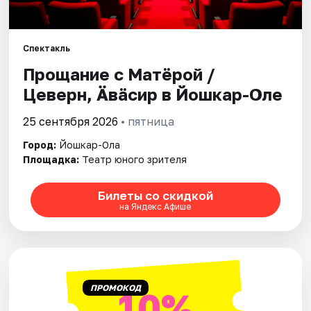
Города
Площадки
Спектакль
Артисты
Прощание с Матёрой /
Цеверӹн, Ӓвäсир в Йошкар-Оле
Рейтинги
25 сентября 2026
• пятница
Город:
Йошкар-Ола
Площадка:
Театр юного зрителя
Билеты со скидкой
на Яндекс Афише
ПРОМОКОД
10%