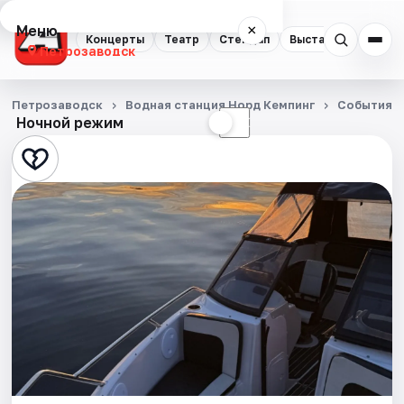
Меню
×
Концерты
Театр
Стендап
Выставки
Экску
Петрозаводск
Концерты
Петрозаводск
Водная станция Норд Кемпинг
События
Ночной режим
☀
☾
Театр
Стендап
Выставки
Экскурсии
Спорт
События