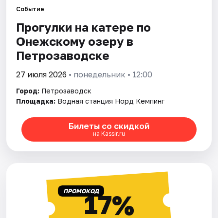
Города
Событие
Прогулки на катере по
Площадки
Онежскому озеру в
Артисты
Петрозаводске
Рейтинги
27 июля 2026
• понедельник • 12:00
Город:
Петрозаводск
Площадка:
Водная станция Норд Кемпинг
Билеты со скидкой
на Kassir.ru
ПРОМОКОД
17%