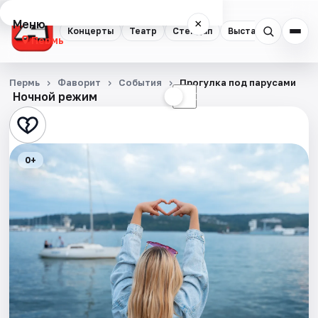
Меню
×
Концерты
Театр
Стендап
Выставки
Квест
Пермь
Концерты
Пермь
Фаворит
События
Прогулка под парусами
Ночной режим
☀
☾
Театр
Стендап
0+
Выставки
Квесты
Экскурсии
Спорт
События