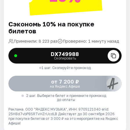
Сэкономь 10% на покупке
билетов
Применили: 8 223 раз
Проверено: 1 минуту назад
DX749988
Скопировать
1 шаг. Скопируйте промокод
от 7 200 ₽
на Яндекс Афише
2 шаг. Выберите билет и примените промокод
до оплаты
Реклама. ООО "ЯНДЕКС МУЗЫКА", ИНН: 9705121040 erid:
25H8d7vbP8SRTvHZrUcdLB
Действует до 30 сентября 2026
при покупке билетов от 3 000 ₽ на это мероприятие на Яндекс
Афише!