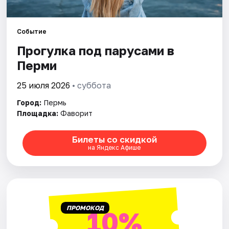
Города
Событие
Прогулка под парусами в
Площадки
Перми
Артисты
25 июля 2026
• суббота
Рейтинги
Город:
Пермь
Площадка:
Фаворит
Билеты со скидкой
на Яндекс Афише
ПРОМОКОД
10%