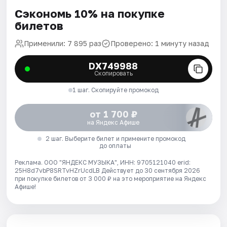
Сэкономь 10% на покупке
билетов
Применили: 7 895 раз
Проверено: 1 минуту назад
DX749988
Скопировать
1 шаг. Скопируйте промокод
от 1 700 ₽
на Яндекс Афише
2 шаг. Выберите билет и примените промокод
до оплаты
Реклама. ООО "ЯНДЕКС МУЗЫКА", ИНН: 9705121040 erid:
25H8d7vbP8SRTvHZrUcdLB
Действует до 30 сентября 2026
при покупке билетов от 3 000 ₽ на это мероприятие на Яндекс
Афише!