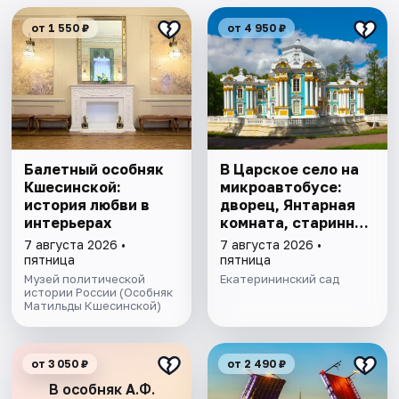
от 1 550 ₽
от 4 950 ₽
Балетный особняк
В Царское село на
Кшесинской:
микроавтобусе:
история любви в
дворец, Янтарная
интерьерах
комната, старинный
парк
7 августа 2026 •
7 августа 2026 •
пятница
пятница
Музей политической
Екатерининский сад
истории России (Особняк
Матильды Кшесинской)
от 3 050 ₽
от 2 490 ₽
В особняк А.Ф.