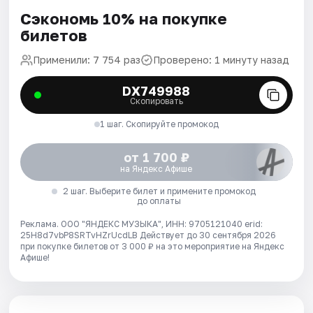
Сэкономь 10% на покупке
билетов
Применили: 7 754 раз
Проверено: 1 минуту назад
DX749988
Скопировать
1 шаг. Скопируйте промокод
от 1 700 ₽
на Яндекс Афише
2 шаг. Выберите билет и примените промокод
до оплаты
Реклама. ООО "ЯНДЕКС МУЗЫКА", ИНН: 9705121040 erid:
25H8d7vbP8SRTvHZrUcdLB
Действует до 30 сентября 2026
при покупке билетов от 3 000 ₽ на это мероприятие на Яндекс
Афише!