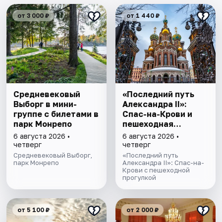
от 3 000 ₽
от 1 440 ₽
Cредневековый
«Последний путь
Выборг в мини-
Александра II»:
группе c билетами в
Спас-на-Крови и
парк Монрепо
пешеходная
прогулка
6 августа 2026 •
6 августа 2026 •
четверг
четверг
Средневековый Выборг,
«Последний путь
парк Монрепо
Александра II»: Спас-на-
Крови с пешеходной
прогулкой
от 5 100 ₽
от 2 000 ₽