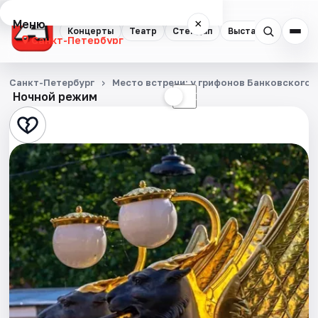
Меню
×
Концерты
Театр
Стендап
Выставки
Квест
Санкт-Петербург
Концерты
Санкт-Петербург
Место встречи: у грифонов Банковского 
Ночной режим
☀
☾
Театр
Стендап
Выставки
Квесты
Экскурсии
Спорт
События