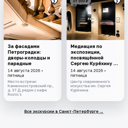
от 300 ₽
За фасадами
Медиация по
Петроградки:
экспозиции,
дворы-колодцы и
посвящённой
парадные
Сергею Курёхину в
формате
14 августа 2026 •
14 августа 2026 •
музыкальной
пятница
пятница
гостиной
Место встречи:
Центр современного
Каменноостровский пр.,
искусства им. Сергея
д. 37 Д, рядом с кафе
Курёхина
Rostic`s
→
Все экскурсии в Санкт-Петербурге